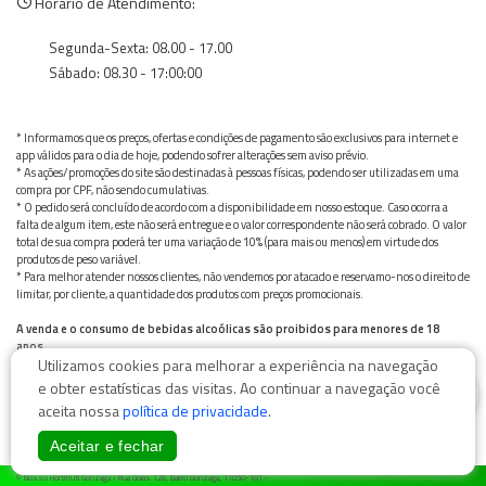
Horário de Atendimento:
Segunda-Sexta: 08.00 - 17.00
Sábado: 08.30 - 17:00:00
* Informamos que os preços, ofertas e condições de pagamento são exclusivos para internet e
app válidos para o dia de hoje, podendo sofrer alterações sem aviso prévio.
* As ações/promoções do site são destinadas à pessoas físicas, podendo ser utilizadas em uma
compra por CPF, não sendo cumulativas.
* O pedido será concluído de acordo com a disponibilidade em nosso estoque. Caso ocorra a
falta de algum item, este não será entregue e o valor correspondente não será cobrado. O valor
total de sua compra poderá ter uma variação de 10% (para mais ou menos) em virtude dos
produtos de peso variável.
* Para melhor atender nossos clientes, não vendemos por atacado e reservamo-nos o direito de
limitar, por cliente, a quantidade dos produtos com preços promocionais.
A venda e o consumo de bebidas alcoólicas são proibidos para menores de 18
anos.
Utilizamos cookies para melhorar a experiência na navegação
Bebida alcoólica pode causar dependência química e, em excesso, provoca graves males à saúde.
Beba com moderação
0
e obter estatísticas das visitas. Ao continuar a navegação você
aceita nossa
política de privacidade
.
Aceitar e fechar
© Nosso Hortifruti Gonzaga / Rua Goiás 128, Bairro Gonzaga, 11050-101 -