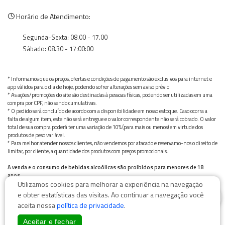
Horário de Atendimento:
Segunda-Sexta: 08.00 - 17.00
Sábado: 08.30 - 17:00:00
* Informamos que os preços, ofertas e condições de pagamento são exclusivos para internet e
app válidos para o dia de hoje, podendo sofrer alterações sem aviso prévio.
* As ações/promoções do site são destinadas à pessoas físicas, podendo ser utilizadas em uma
compra por CPF, não sendo cumulativas.
* O pedido será concluído de acordo com a disponibilidade em nosso estoque. Caso ocorra a
falta de algum item, este não será entregue e o valor correspondente não será cobrado. O valor
total de sua compra poderá ter uma variação de 10% (para mais ou menos) em virtude dos
produtos de peso variável.
* Para melhor atender nossos clientes, não vendemos por atacado e reservamo-nos o direito de
limitar, por cliente, a quantidade dos produtos com preços promocionais.
A venda e o consumo de bebidas alcoólicas são proibidos para menores de 18
anos.
Utilizamos cookies para melhorar a experiência na navegação
Bebida alcoólica pode causar dependência química e, em excesso, provoca graves males à saúde.
0
Beba com moderação
e obter estatísticas das visitas. Ao continuar a navegação você
aceita nossa
política de privacidade
.
Aceitar e fechar