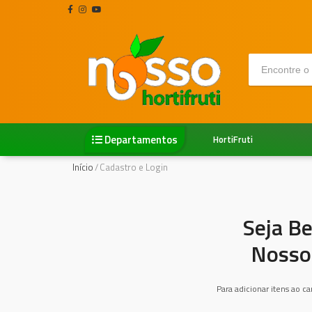
Departamentos
HortiFruti
Início
/
Cadastro e Login
Seja B
Nosso 
Para adicionar itens ao c