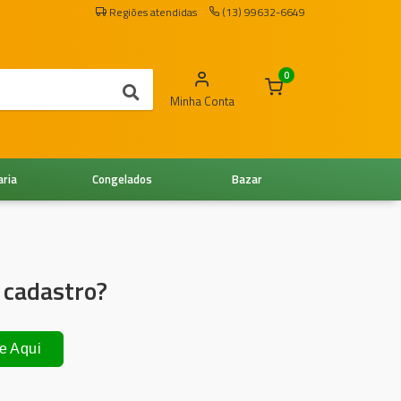
Regiões atendidas
(13) 99632-6649
0
Minha Conta
aria
Congelados
Bazar
 cadastro?
e Aqui