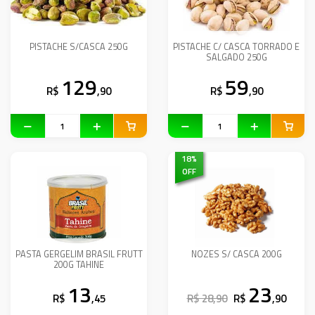
PISTACHE S/CASCA 250G
PISTACHE C/ CASCA TORRADO E
SALGADO 250G
129
59
R$
,90
R$
,90
18
%
OFF
PASTA GERGELIM BRASIL FRUTT
NOZES S/ CASCA 200G
200G TAHINE
13
23
R$
,45
R$ 28,90
R$
,90