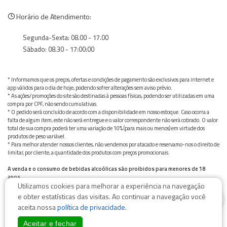
Horário de Atendimento:
Segunda-Sexta: 08.00 - 17.00
Sábado: 08.30 - 17:00:00
* Informamos que os preços, ofertas e condições de pagamento são exclusivos para internet e
app válidos para o dia de hoje, podendo sofrer alterações sem aviso prévio.
* As ações/promoções do site são destinadas à pessoas físicas, podendo ser utilizadas em uma
compra por CPF, não sendo cumulativas.
* O pedido será concluído de acordo com a disponibilidade em nosso estoque. Caso ocorra a
falta de algum item, este não será entregue e o valor correspondente não será cobrado. O valor
total de sua compra poderá ter uma variação de 10% (para mais ou menos) em virtude dos
produtos de peso variável.
* Para melhor atender nossos clientes, não vendemos por atacado e reservamo-nos o direito de
limitar, por cliente, a quantidade dos produtos com preços promocionais.
A venda e o consumo de bebidas alcoólicas são proibidos para menores de 18
anos.
Utilizamos cookies para melhorar a experiência na navegação
Bebida alcoólica pode causar dependência química e, em excesso, provoca graves males à saúde.
0
Beba com moderação
e obter estatísticas das visitas. Ao continuar a navegação você
aceita nossa
política de privacidade
.
Aceitar e fechar