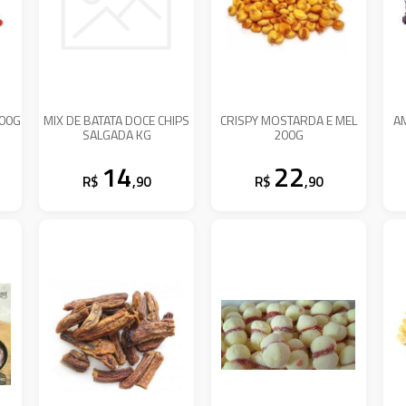
00G
MIX DE BATATA DOCE CHIPS
CRISPY MOSTARDA E MEL
A
SALGADA KG
200G
14
22
R$
,90
R$
,90