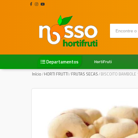
Departamentos
HortiFruti
Início
/
HORTI FRUTTI
/
FRUTAS SECAS
/
BISCOITO BAMBOLE 