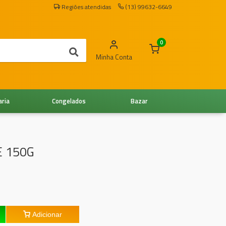
Regiões atendidas
(13) 99632-6649
0
Minha Conta
aria
Congelados
Bazar
E 150G
Adicionar