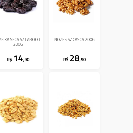
MEIXA SECA S/ CAROCO
NOZES S/ CASCA 200G
200G
14
28
R$
,90
R$
,90