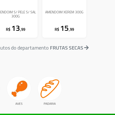
ENDOIM S/ PELE S/ SAL
AMENDOIM XEREM 300G
300G
13
15
R$
,99
R$
,99
dutos do departamento
FRUTAS SECAS
AVES
PADARIA