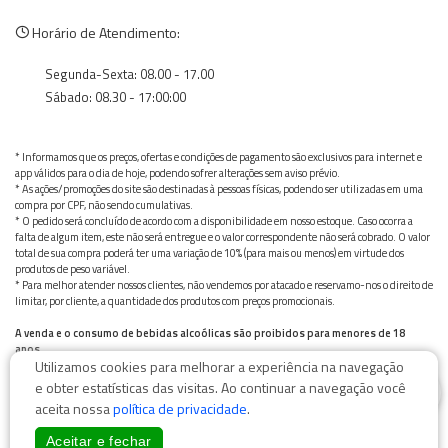
Horário de Atendimento:
Segunda-Sexta: 08.00 - 17.00
Sábado: 08.30 - 17:00:00
* Informamos que os preços, ofertas e condições de pagamento são exclusivos para internet e
app válidos para o dia de hoje, podendo sofrer alterações sem aviso prévio.
* As ações/promoções do site são destinadas à pessoas físicas, podendo ser utilizadas em uma
compra por CPF, não sendo cumulativas.
* O pedido será concluído de acordo com a disponibilidade em nosso estoque. Caso ocorra a
falta de algum item, este não será entregue e o valor correspondente não será cobrado. O valor
total de sua compra poderá ter uma variação de 10% (para mais ou menos) em virtude dos
produtos de peso variável.
* Para melhor atender nossos clientes, não vendemos por atacado e reservamo-nos o direito de
limitar, por cliente, a quantidade dos produtos com preços promocionais.
A venda e o consumo de bebidas alcoólicas são proibidos para menores de 18
anos.
Utilizamos cookies para melhorar a experiência na navegação
Bebida alcoólica pode causar dependência química e, em excesso, provoca graves males à saúde.
0
Beba com moderação
e obter estatísticas das visitas. Ao continuar a navegação você
aceita nossa
política de privacidade
.
Aceitar e fechar