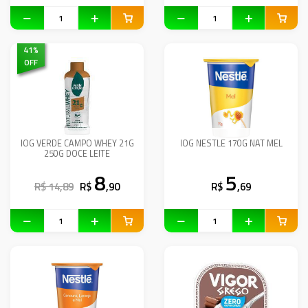
41
%
OFF
IOG VERDE CAMPO WHEY 21G
IOG NESTLE 170G NAT MEL
250G DOCE LEITE
8
5
R$ 14,89
R$
,90
R$
,69