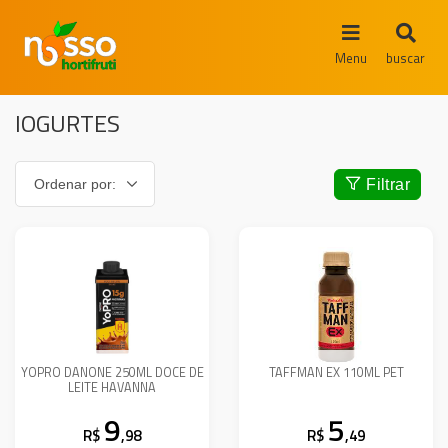
Menu
buscar
IOGURTES
Filtrar
YOPRO DANONE 250ML DOCE DE
TAFFMAN EX 110ML PET
LEITE HAVANNA
9
5
R$
,98
R$
,49