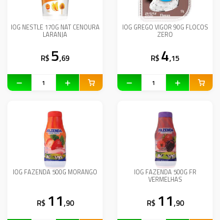
IOG NESTLE 170G NAT CENOURA
IOG GREGO VIGOR 90G FLOCOS
LARANJA
ZERO
5
4
R$
,69
R$
,15
IOG FAZENDA 500G MORANGO
IOG FAZENDA 500G FR
VERMELHAS
11
11
R$
,90
R$
,90