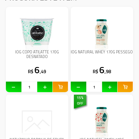
IOG COPO ATILATTE 170G
IOG NATURAL WHEY 170G PESSEGO
DESNATADO
6
6
R$
,49
R$
,98
15
%
OFF