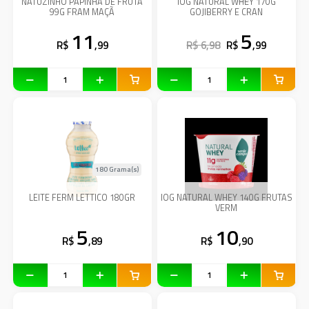
NATUZINHO PAPINHA DE FRUTA
IOG NATURAL WHEY 170G
99G FRAM MAÇÃ
GOJIBERRY E CRAN
11
5
R$
,99
R$ 6,98
R$
,99
180 Grama(s)
LEITE FERM LETTICO 180GR
IOG NATURAL WHEY 140G FRUTAS
VERM
5
10
R$
,89
R$
,90