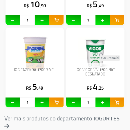
10
5
R$
,90
R$
,49
150 Grama(s)
IOG FAZENDA 170GR MEL
IOG VIGOR VIV 150G NAT
DESNATADO
5
4
R$
,49
R$
,25
Ver mais produtos do departamento
IOGURTES