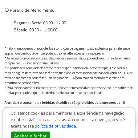
Horário de Atendimento:
Segunda-Sexta: 08.00 - 17.00
Sábado: 08.30 - 17:00:00
* Informamos que os preços, ofertas e condições de pagamento são exclusivos para internet e
app válidos para o dia de hoje, podendo sofrer alterações sem aviso prévio.
* As ações/promoções do site são destinadas à pessoas físicas, podendo ser utilizadas em uma
compra por CPF, não sendo cumulativas.
* O pedido será concluído de acordo com a disponibilidade em nosso estoque. Caso ocorra a
falta de algum item, este não será entregue e o valor correspondente não será cobrado. O valor
total de sua compra poderá ter uma variação de 10% (para mais ou menos) em virtude dos
produtos de peso variável.
* Para melhor atender nossos clientes, não vendemos por atacado e reservamo-nos o direito de
limitar, por cliente, a quantidade dos produtos com preços promocionais.
A venda e o consumo de bebidas alcoólicas são proibidos para menores de 18
anos.
Utilizamos cookies para melhorar a experiência na navegação
Bebida alcoólica pode causar dependência química e, em excesso, provoca graves males à saúde.
0
Beba com moderação
e obter estatísticas das visitas. Ao continuar a navegação você
aceita nossa
política de privacidade
.
Aceitar e fechar