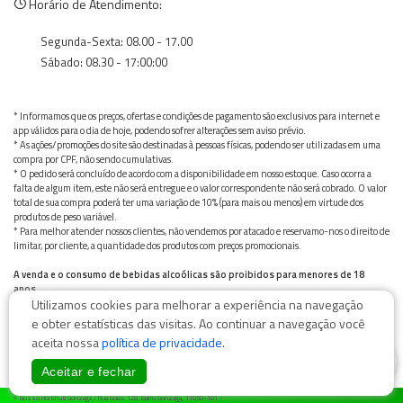
Horário de Atendimento:
Segunda-Sexta: 08.00 - 17.00
Sábado: 08.30 - 17:00:00
* Informamos que os preços, ofertas e condições de pagamento são exclusivos para internet e
app válidos para o dia de hoje, podendo sofrer alterações sem aviso prévio.
* As ações/promoções do site são destinadas à pessoas físicas, podendo ser utilizadas em uma
compra por CPF, não sendo cumulativas.
* O pedido será concluído de acordo com a disponibilidade em nosso estoque. Caso ocorra a
falta de algum item, este não será entregue e o valor correspondente não será cobrado. O valor
total de sua compra poderá ter uma variação de 10% (para mais ou menos) em virtude dos
produtos de peso variável.
* Para melhor atender nossos clientes, não vendemos por atacado e reservamo-nos o direito de
limitar, por cliente, a quantidade dos produtos com preços promocionais.
A venda e o consumo de bebidas alcoólicas são proibidos para menores de 18
anos.
Utilizamos cookies para melhorar a experiência na navegação
Bebida alcoólica pode causar dependência química e, em excesso, provoca graves males à saúde.
Beba com moderação
e obter estatísticas das visitas. Ao continuar a navegação você
aceita nossa
política de privacidade
.
0
Aceitar e fechar
© Nosso Hortifruti Gonzaga / Rua Goiás 128, Bairro Gonzaga, 11050-101 -