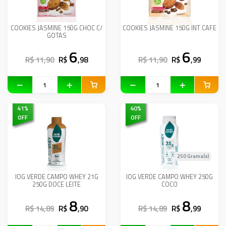
COOKIES JASMINE 150G CHOC C/
COOKIES JASMINE 150G INT CAFE
GOTAS
6
6
R$ 11,90
R$
,98
R$ 11,90
R$
,99
41
%
40
%
OFF
OFF
250 Grama(s)
IOG VERDE CAMPO WHEY 21G
IOG VERDE CAMPO WHEY 250G
250G DOCE LEITE
COCO
8
8
R$ 14,89
R$
,90
R$ 14,89
R$
,99