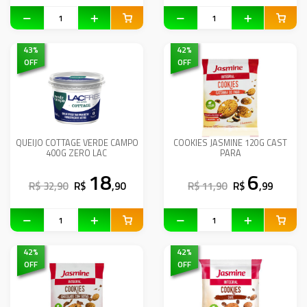
43
%
42
%
OFF
OFF
QUEIJO COTTAGE VERDE CAMPO
COOKIES JASMINE 120G CAST
400G ZERO LAC
PARA
18
6
R$ 32,90
R$
,90
R$ 11,90
R$
,99
42
%
42
%
OFF
OFF