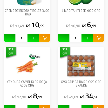
CREME DE RICOTA TIROLEZ 370G
LIMAO TAHITI BEE 500G ORG
TRAD
10
6
R$ 17,49
R$
,99
R$ 10,90
R$
,99
31
%
31
%
OFF
OFF
CENOURA CAMINHO DA ROÇA
OVO CAIPIRA RAIAR C/20 ORG
600G ORG
GRANDE
8
34
R$ 12,90
R$
,99
R$ 49,89
R$
,90