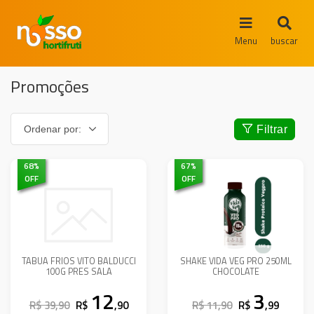
Menu
buscar
Promoções
Filtrar
68
%
67
%
OFF
OFF
TABUA FRIOS VITO BALDUCCI
SHAKE VIDA VEG PRO 250ML
100G PRES SALA
CHOCOLATE
12
3
R$ 39,90
R$
,90
R$ 11,90
R$
,99