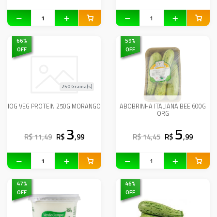
66
%
59
%
OFF
OFF
250 Grama(s)
IOG VEG PROTEIN 250G MORANGO
ABOBRINHA ITALIANA BEE 600G
ORG
3
5
R$ 11,49
R$
,99
R$ 14,45
R$
,99
47
%
46
%
OFF
OFF