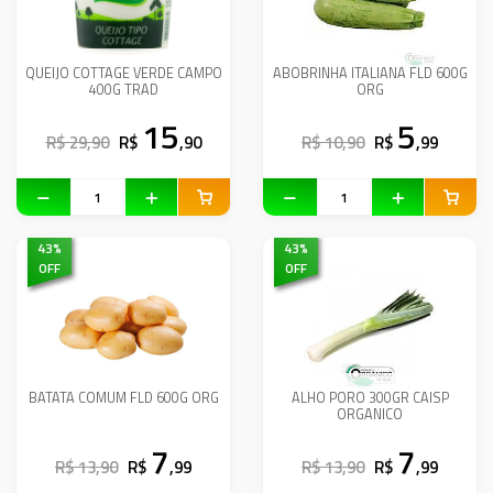
QUEIJO COTTAGE VERDE CAMPO
ABOBRINHA ITALIANA FLD 600G
400G TRAD
ORG
15
5
R$ 29,90
R$
,90
R$ 10,90
R$
,99
43
%
43
%
OFF
OFF
BATATA COMUM FLD 600G ORG
ALHO PORO 300GR CAISP
ORGANICO
7
7
R$ 13,90
R$
,99
R$ 13,90
R$
,99