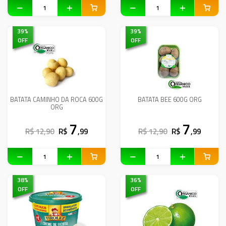
39
%
39
%
OFF
OFF
BATATA CAMINHO DA ROCA 600G
BATATA BEE 600G ORG
ORG
7
7
R$ 12,90
R$
,99
R$ 12,90
R$
,99
38
%
36
%
OFF
OFF