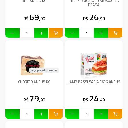
BIFE ANCHO KG
LING PERDIGAO/CUIAB 500G NA
BRASA
69
26
R$
,90
R$
,90
peça por kilo variavel
CHORIZO ANGUS KG
HAMB BASSI SADIA 360G ANGUS
79
24
R$
,90
R$
,49