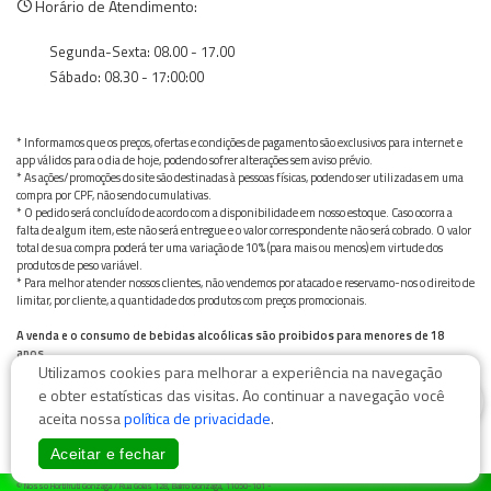
Horário de Atendimento:
Segunda-Sexta: 08.00 - 17.00
Sábado: 08.30 - 17:00:00
* Informamos que os preços, ofertas e condições de pagamento são exclusivos para internet e
app válidos para o dia de hoje, podendo sofrer alterações sem aviso prévio.
* As ações/promoções do site são destinadas à pessoas físicas, podendo ser utilizadas em uma
compra por CPF, não sendo cumulativas.
* O pedido será concluído de acordo com a disponibilidade em nosso estoque. Caso ocorra a
falta de algum item, este não será entregue e o valor correspondente não será cobrado. O valor
total de sua compra poderá ter uma variação de 10% (para mais ou menos) em virtude dos
produtos de peso variável.
* Para melhor atender nossos clientes, não vendemos por atacado e reservamo-nos o direito de
limitar, por cliente, a quantidade dos produtos com preços promocionais.
A venda e o consumo de bebidas alcoólicas são proibidos para menores de 18
anos.
Utilizamos cookies para melhorar a experiência na navegação
Bebida alcoólica pode causar dependência química e, em excesso, provoca graves males à saúde.
Beba com moderação
0
e obter estatísticas das visitas. Ao continuar a navegação você
aceita nossa
política de privacidade
.
Aceitar e fechar
© Nosso Hortifruti Gonzaga / Rua Goiás 128, Bairro Gonzaga, 11050-101 -