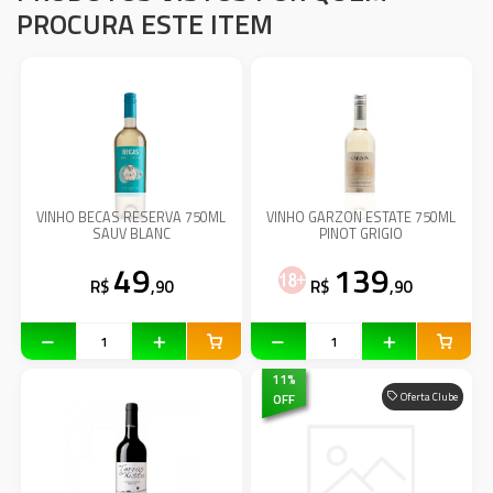
PROCURA ESTE ITEM
VINHO BECAS RESERVA 750ML
VINHO GARZON ESTATE 750ML
SAUV BLANC
PINOT GRIGIO
49
139
R$
,90
R$
,90
11
%
OFF
Oferta Clube