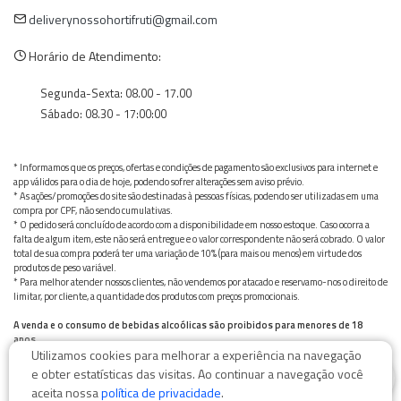
deliverynossohortifruti@gmail.com
Horário de Atendimento:
Segunda-Sexta: 08.00 - 17.00
Sábado: 08.30 - 17:00:00
* Informamos que os preços, ofertas e condições de pagamento são exclusivos para internet e
app válidos para o dia de hoje, podendo sofrer alterações sem aviso prévio.
* As ações/promoções do site são destinadas à pessoas físicas, podendo ser utilizadas em uma
compra por CPF, não sendo cumulativas.
* O pedido será concluído de acordo com a disponibilidade em nosso estoque. Caso ocorra a
falta de algum item, este não será entregue e o valor correspondente não será cobrado. O valor
total de sua compra poderá ter uma variação de 10% (para mais ou menos) em virtude dos
produtos de peso variável.
* Para melhor atender nossos clientes, não vendemos por atacado e reservamo-nos o direito de
limitar, por cliente, a quantidade dos produtos com preços promocionais.
A venda e o consumo de bebidas alcoólicas são proibidos para menores de 18
anos.
Utilizamos cookies para melhorar a experiência na navegação
Bebida alcoólica pode causar dependência química e, em excesso, provoca graves males à saúde.
0
Beba com moderação
e obter estatísticas das visitas. Ao continuar a navegação você
aceita nossa
política de privacidade
.