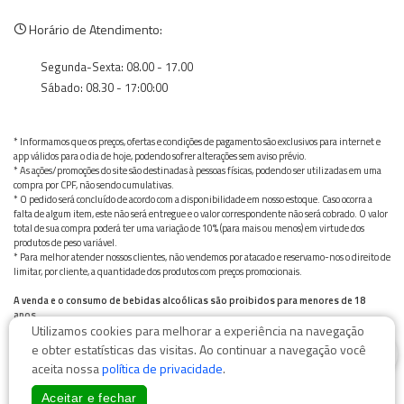
Horário de Atendimento:
Segunda-Sexta: 08.00 - 17.00
Sábado: 08.30 - 17:00:00
* Informamos que os preços, ofertas e condições de pagamento são exclusivos para internet e
app válidos para o dia de hoje, podendo sofrer alterações sem aviso prévio.
* As ações/promoções do site são destinadas à pessoas físicas, podendo ser utilizadas em uma
compra por CPF, não sendo cumulativas.
* O pedido será concluído de acordo com a disponibilidade em nosso estoque. Caso ocorra a
falta de algum item, este não será entregue e o valor correspondente não será cobrado. O valor
total de sua compra poderá ter uma variação de 10% (para mais ou menos) em virtude dos
produtos de peso variável.
* Para melhor atender nossos clientes, não vendemos por atacado e reservamo-nos o direito de
limitar, por cliente, a quantidade dos produtos com preços promocionais.
A venda e o consumo de bebidas alcoólicas são proibidos para menores de 18
anos.
Utilizamos cookies para melhorar a experiência na navegação
Bebida alcoólica pode causar dependência química e, em excesso, provoca graves males à saúde.
0
Beba com moderação
e obter estatísticas das visitas. Ao continuar a navegação você
aceita nossa
política de privacidade
.
Aceitar e fechar