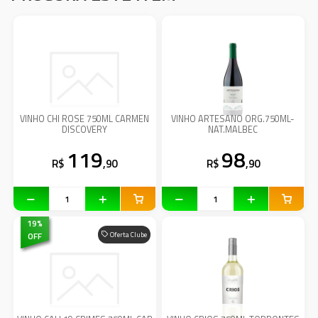
VINHO CHI ROSE 750ML CARMEN
VINHO ARTESANO ORG.750ML-
DISCOVERY
NAT.MALBEC
119
98
R$
,90
R$
,90
19
%
OFF
Oferta Clube