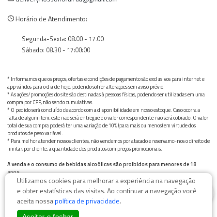
Horário de Atendimento:
Segunda-Sexta: 08.00 - 17.00
Sábado: 08.30 - 17:00:00
* Informamos que os preços, ofertas e condições de pagamento são exclusivos para internet e
app válidos para o dia de hoje, podendo sofrer alterações sem aviso prévio.
* As ações/promoções do site são destinadas à pessoas físicas, podendo ser utilizadas em uma
compra por CPF, não sendo cumulativas.
* O pedido será concluído de acordo com a disponibilidade em nosso estoque. Caso ocorra a
falta de algum item, este não será entregue e o valor correspondente não será cobrado. O valor
total de sua compra poderá ter uma variação de 10% (para mais ou menos) em virtude dos
produtos de peso variável.
* Para melhor atender nossos clientes, não vendemos por atacado e reservamo-nos o direito de
limitar, por cliente, a quantidade dos produtos com preços promocionais.
A venda e o consumo de bebidas alcoólicas são proibidos para menores de 18
anos.
Utilizamos cookies para melhorar a experiência na navegação
Bebida alcoólica pode causar dependência química e, em excesso, provoca graves males à saúde.
0
Beba com moderação
e obter estatísticas das visitas. Ao continuar a navegação você
aceita nossa
política de privacidade
.
Aceitar e fechar