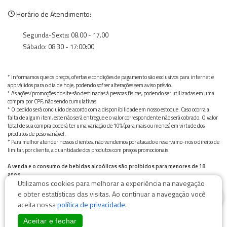
Horário de Atendimento:
Segunda-Sexta: 08.00 - 17.00
Sábado: 08.30 - 17:00:00
* Informamos que os preços, ofertas e condições de pagamento são exclusivos para internet e
app válidos para o dia de hoje, podendo sofrer alterações sem aviso prévio.
* As ações/promoções do site são destinadas à pessoas físicas, podendo ser utilizadas em uma
compra por CPF, não sendo cumulativas.
* O pedido será concluído de acordo com a disponibilidade em nosso estoque. Caso ocorra a
falta de algum item, este não será entregue e o valor correspondente não será cobrado. O valor
total de sua compra poderá ter uma variação de 10% (para mais ou menos) em virtude dos
produtos de peso variável.
* Para melhor atender nossos clientes, não vendemos por atacado e reservamo-nos o direito de
limitar, por cliente, a quantidade dos produtos com preços promocionais.
A venda e o consumo de bebidas alcoólicas são proibidos para menores de 18
anos.
Utilizamos cookies para melhorar a experiência na navegação
Bebida alcoólica pode causar dependência química e, em excesso, provoca graves males à saúde.
0
Beba com moderação
e obter estatísticas das visitas. Ao continuar a navegação você
aceita nossa
política de privacidade
.
Aceitar e fechar