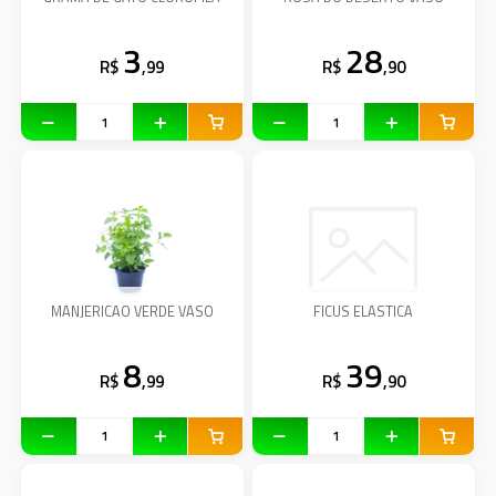
3
28
R$
,99
R$
,90
MANJERICAO VERDE VASO
FICUS ELASTICA
8
39
R$
,99
R$
,90