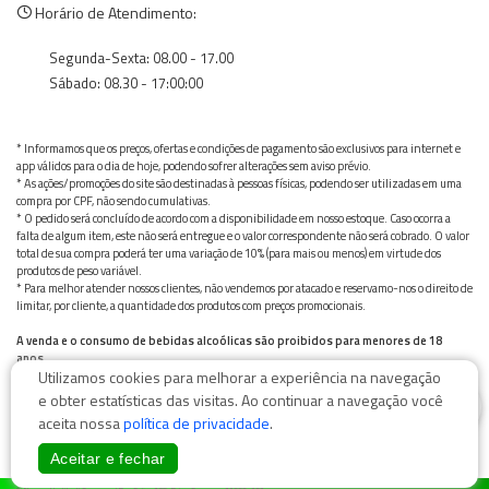
Horário de Atendimento:
Segunda-Sexta: 08.00 - 17.00
Sábado: 08.30 - 17:00:00
* Informamos que os preços, ofertas e condições de pagamento são exclusivos para internet e
app válidos para o dia de hoje, podendo sofrer alterações sem aviso prévio.
* As ações/promoções do site são destinadas à pessoas físicas, podendo ser utilizadas em uma
compra por CPF, não sendo cumulativas.
* O pedido será concluído de acordo com a disponibilidade em nosso estoque. Caso ocorra a
falta de algum item, este não será entregue e o valor correspondente não será cobrado. O valor
total de sua compra poderá ter uma variação de 10% (para mais ou menos) em virtude dos
produtos de peso variável.
* Para melhor atender nossos clientes, não vendemos por atacado e reservamo-nos o direito de
limitar, por cliente, a quantidade dos produtos com preços promocionais.
A venda e o consumo de bebidas alcoólicas são proibidos para menores de 18
anos.
Utilizamos cookies para melhorar a experiência na navegação
Bebida alcoólica pode causar dependência química e, em excesso, provoca graves males à saúde.
Beba com moderação
0
e obter estatísticas das visitas. Ao continuar a navegação você
aceita nossa
política de privacidade
.
Aceitar e fechar