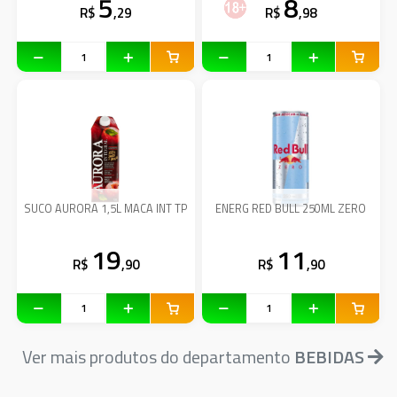
5
8
R$
,29
R$
,98
SUCO AURORA 1,5L MACA INT TP
ENERG RED BULL 250ML ZERO
19
11
R$
,90
R$
,90
Ver mais produtos do departamento
BEBIDAS