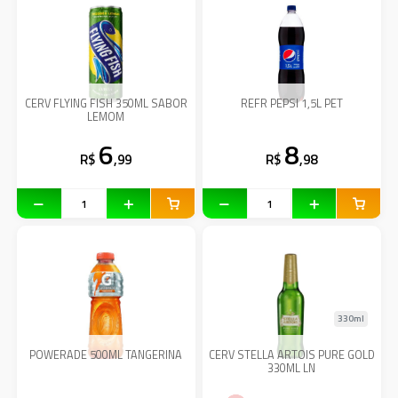
CERV FLYING FISH 350ML SABOR
REFR PEPSI 1,5L PET
LEMOM
6
8
R$
,99
R$
,98
330ml
POWERADE 500ML TANGERINA
CERV STELLA ARTOIS PURE GOLD
330ML LN