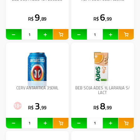
9
6
R$
,89
R$
,99
CERV ANTARTICA 350ML
BEB SOJA ADES 1L LARANJA S/
LACT
3
8
R$
,99
R$
,99