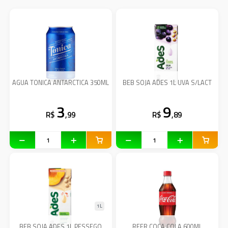
AGUA TONICA ANTARCTICA 350ML
BEB SOJA ADES 1L UVA S/LACT
3
9
R$
,99
R$
,89
1L
BEB SOJA ADES 1L PESSEGO
REFR COCA COLA 600ML