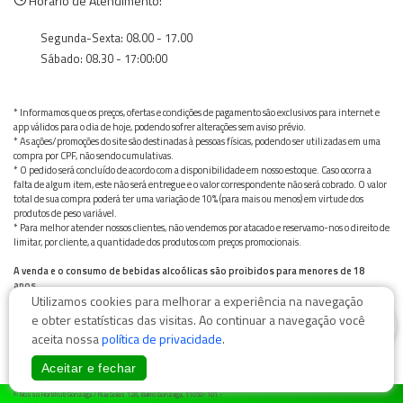
Horário de Atendimento:
Segunda-Sexta: 08.00 - 17.00
Sábado: 08.30 - 17:00:00
* Informamos que os preços, ofertas e condições de pagamento são exclusivos para internet e
app válidos para o dia de hoje, podendo sofrer alterações sem aviso prévio.
* As ações/promoções do site são destinadas à pessoas físicas, podendo ser utilizadas em uma
compra por CPF, não sendo cumulativas.
* O pedido será concluído de acordo com a disponibilidade em nosso estoque. Caso ocorra a
falta de algum item, este não será entregue e o valor correspondente não será cobrado. O valor
total de sua compra poderá ter uma variação de 10% (para mais ou menos) em virtude dos
produtos de peso variável.
* Para melhor atender nossos clientes, não vendemos por atacado e reservamo-nos o direito de
limitar, por cliente, a quantidade dos produtos com preços promocionais.
A venda e o consumo de bebidas alcoólicas são proibidos para menores de 18
anos.
Utilizamos cookies para melhorar a experiência na navegação
Bebida alcoólica pode causar dependência química e, em excesso, provoca graves males à saúde.
Beba com moderação
0
e obter estatísticas das visitas. Ao continuar a navegação você
aceita nossa
política de privacidade
.
Aceitar e fechar
© Nosso Hortifruti Gonzaga / Rua Goiás 128, Bairro Gonzaga, 11050-101 -