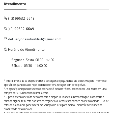
Atendimento
(13) 99632-6649
(13) 99632-6649
deliverynossohortifruti@gmail.com
Horário de Atendimento:
Segunda-Sexta: 08.00 - 17.00
Sábado: 08.30 - 17:00:00
* Informamos que os preços, ofertas e condições de pagamento são exclusivos para internet e
app válidos para o dia de hoje, podendo sofrer alterações sem aviso prévio.
* As ações/promoções do site são destinadas à pessoas físicas, podendo ser utilizadas em uma
compra por CPF, não sendo cumulativas.
* O pedido será concluído de acordo com a disponibilidade em nosso estoque. Caso ocorra a
falta de algum item, este não será entregue e o valor correspondente não será cobrado. O valor
total de sua compra poderá ter uma variação de 10% (para mais ou menos) em virtude dos
produtos de peso variável.