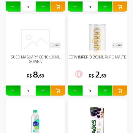
500ml
269ml
SUCO MAGUARY CONC 500ML
CERV IMPERIO 269ML PURO MALTE
GOIABA
8
2
R$
,69
R$
,69