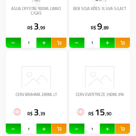
AGUA CRYSTAL 500ML LIMAO
BEB SOJA ADES 1L UVA S/LACT
C/GAS
3
9
R$
,99
R$
,89
CERV BRAHMA 269ML LT
CERV EVERTREZE 350ML IPA
3
15
R$
,39
R$
,90