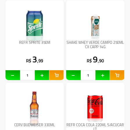
REFR SPRITE 350M
SHAKE WHEY VERDE CAMPO 250ML
CX CAPP 14G
3
9
R$
,99
R$
,90
CERV BUDWEISER 330ML
REFR COCA COLA 220ML S/ACUCAR
LT