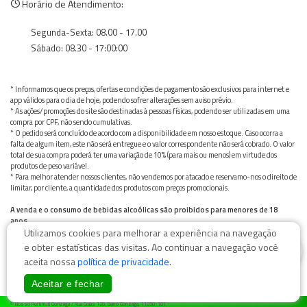
Horário de Atendimento:
Segunda-Sexta: 08.00 - 17.00
Sábado: 08.30 - 17:00:00
* Informamos que os preços, ofertas e condições de pagamento são exclusivos para internet e
app válidos para o dia de hoje, podendo sofrer alterações sem aviso prévio.
* As ações/promoções do site são destinadas à pessoas físicas, podendo ser utilizadas em uma
compra por CPF, não sendo cumulativas.
* O pedido será concluído de acordo com a disponibilidade em nosso estoque. Caso ocorra a
falta de algum item, este não será entregue e o valor correspondente não será cobrado. O valor
total de sua compra poderá ter uma variação de 10% (para mais ou menos) em virtude dos
produtos de peso variável.
* Para melhor atender nossos clientes, não vendemos por atacado e reservamo-nos o direito de
limitar, por cliente, a quantidade dos produtos com preços promocionais.
A venda e o consumo de bebidas alcoólicas são proibidos para menores de 18
anos.
Utilizamos cookies para melhorar a experiência na navegação
Bebida alcoólica pode causar dependência química e, em excesso, provoca graves males à saúde.
Beba com moderação
0
e obter estatísticas das visitas. Ao continuar a navegação você
aceita nossa
política de privacidade
.
Aceitar e fechar
© Nosso Hortifruti Gonzaga / Rua Goiás 128, Bairro Gonzaga, 11050-101 -