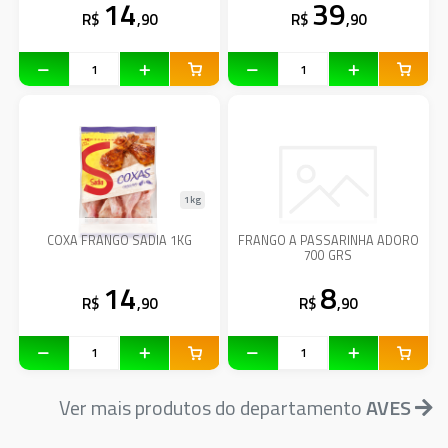
14
39
R$
,90
R$
,90
1kg
COXA FRANGO SADIA 1KG
FRANGO A PASSARINHA ADORO
700 GRS
14
8
R$
,90
R$
,90
Ver mais produtos do departamento
AVES