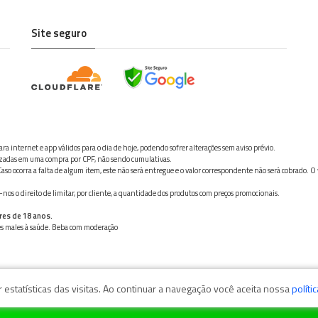
Site seguro
ra internet e app válidos para o dia de hoje, podendo sofrer alterações sem aviso prévio.
ilizadas em uma compra por CPF, não sendo cumulativas.
aso ocorra a falta de algum item, este não será entregue e o valor correspondente não será cobrado. O
os o direito de limitar, por cliente, a quantidade dos produtos com preços promocionais.
res de 18 anos.
ves males à saúde. Beba com moderação
estatísticas das visitas. Ao continuar a navegação você aceita nossa
políti
zaga, 11050-101 - Santos/SP / CNPJ: 35.794.786/0001-40