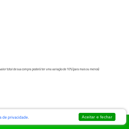
 valor total de sua compra poderá ter uma variação de 10% (para mais ou menos)
ca de privacidade
.
Aceitar e fechar