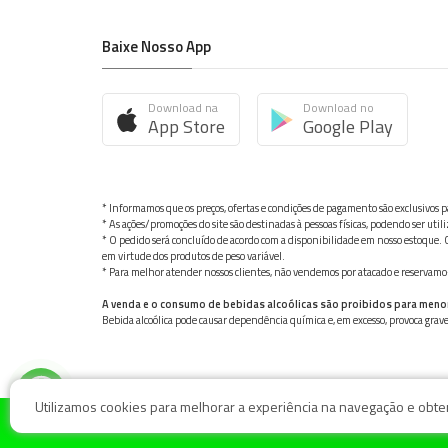
Baixe Nosso App
Download na
Download no
App Store
Google Play
* Informamos que os preços, ofertas e condições de pagamento são exclusivos pa
* As ações/promoções do site são destinadas à pessoas físicas, podendo ser ut
* O pedido será concluído de acordo com a disponibilidade em nosso estoque. C
em virtude dos produtos de peso variável.
* Para melhor atender nossos clientes, não vendemos por atacado e reservamo-n
A venda e o consumo de bebidas alcoólicas são proibidos para meno
Bebida alcoólica pode causar dependência química e, em excesso, provoca gra
Utilizamos cookies para melhorar a experiência na navegação e obter 
© Nosso Hortifruti Gonzaga / Rua Goiás 128, Bairro Gon