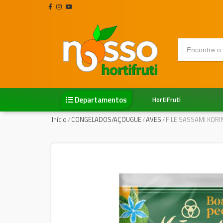
Departamentos
HortiFruti
Início
/
CONGELADOS/AÇOUGUE
/
AVES
/
FILE SASSAMI KORI