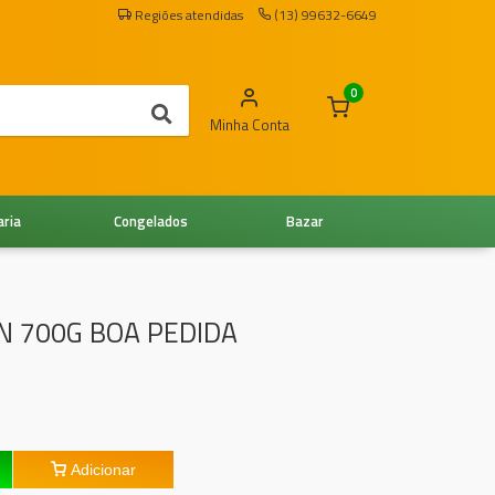
Regiões atendidas
(13) 99632-6649
0
Minha Conta
aria
Congelados
Bazar
IN 700G BOA PEDIDA
Adicionar