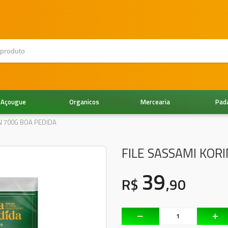
Açougue
Organicos
Mercearia
Pad
N 700G BOA PEDIDA
FILE SASSAMI KOR
39
R$
,90