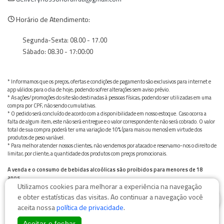
Horário de Atendimento:
Segunda-Sexta: 08.00 - 17.00
Sábado: 08.30 - 17:00:00
* Informamos que os preços, ofertas e condições de pagamento são exclusivos para internet e
app válidos para o dia de hoje, podendo sofrer alterações sem aviso prévio.
* As ações/promoções do site são destinadas à pessoas físicas, podendo ser utilizadas em uma
compra por CPF, não sendo cumulativas.
* O pedido será concluído de acordo com a disponibilidade em nosso estoque. Caso ocorra a
falta de algum item, este não será entregue e o valor correspondente não será cobrado. O valor
total de sua compra poderá ter uma variação de 10% (para mais ou menos) em virtude dos
produtos de peso variável.
* Para melhor atender nossos clientes, não vendemos por atacado e reservamo-nos o direito de
limitar, por cliente, a quantidade dos produtos com preços promocionais.
A venda e o consumo de bebidas alcoólicas são proibidos para menores de 18
anos.
Utilizamos cookies para melhorar a experiência na navegação
Bebida alcoólica pode causar dependência química e, em excesso, provoca graves males à saúde.
0
Beba com moderação
e obter estatísticas das visitas. Ao continuar a navegação você
aceita nossa
política de privacidade
.
Aceitar e fechar