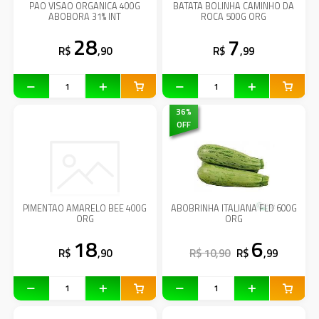
PAO VISAO ORGANICA 400G
BATATA BOLINHA CAMINHO DA
ABOBORA 31% INT
ROCA 500G ORG
28
7
R$
,90
R$
,99
36
%
OFF
PIMENTAO AMARELO BEE 400G
ABOBRINHA ITALIANA FLD 600G
ORG
ORG
18
6
R$
,90
R$ 10,90
R$
,99