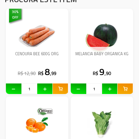
30
%
OFF
CENOURA BEE 600G ORG
MELANCIA BABY ORGANICA KG
8
9
R$ 12,90
R$
,99
R$
,90