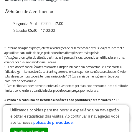
Horário de Atendimento:
Segunda-Sexta: 08.00 - 17.00
Sábado: 08.30 - 17:00:00
* Informamos que os preços, ofertas e condições de pagamento são exclusivos para internet e
app válidos para o dia de hoje, podendo sofrer alterações sem aviso prévio.
* As ações/promoções do site são destinadas à pessoas físicas, podendo ser utilizadas em uma
compra por CPF, não sendo cumulativas.
* O pedido será concluído de acordo com a disponibilidade em nosso estoque. Caso ocorra a
falta de algum item, este não será entregue e o valor correspondente não será cobrado. O valor
total de sua compra poderá ter uma variação de 10% (para mais ou menos) em virtude dos
produtos de peso variável.
* Para melhor atender nossos clientes, não vendemos por atacado e reservamo-nos o direito de
limitar, por cliente, a quantidade dos produtos com preços promocionais.
A venda e o consumo de bebidas alcoólicas são proibidos para menores de 18
anos.
Utilizamos cookies para melhorar a experiência na navegação
Bebida alcoólica pode causar dependência química e, em excesso, provoca graves males à saúde.
0
Beba com moderação
e obter estatísticas das visitas. Ao continuar a navegação você
aceita nossa
política de privacidade
.
Aceitar e fechar