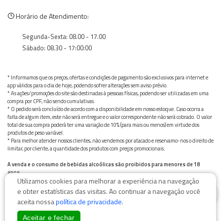
Horário de Atendimento:
Segunda-Sexta: 08.00 - 17.00
Sábado: 08.30 - 17:00:00
* Informamos que os preços, ofertas e condições de pagamento são exclusivos para internet e
app válidos para o dia de hoje, podendo sofrer alterações sem aviso prévio.
* As ações/promoções do site são destinadas à pessoas físicas, podendo ser utilizadas em uma
compra por CPF, não sendo cumulativas.
* O pedido será concluído de acordo com a disponibilidade em nosso estoque. Caso ocorra a
falta de algum item, este não será entregue e o valor correspondente não será cobrado. O valor
total de sua compra poderá ter uma variação de 10% (para mais ou menos) em virtude dos
produtos de peso variável.
* Para melhor atender nossos clientes, não vendemos por atacado e reservamo-nos o direito de
limitar, por cliente, a quantidade dos produtos com preços promocionais.
A venda e o consumo de bebidas alcoólicas são proibidos para menores de 18
anos.
Utilizamos cookies para melhorar a experiência na navegação
Bebida alcoólica pode causar dependência química e, em excesso, provoca graves males à saúde.
0
Beba com moderação
e obter estatísticas das visitas. Ao continuar a navegação você
aceita nossa
política de privacidade
.
Aceitar e fechar