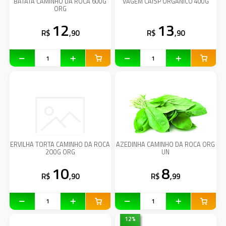
BATATA CAMINHO DA ROCA 600G
VAGEM CAISP ORGANICO 400G
ORG
12
13
R$
,90
R$
,90
ERVILHA TORTA CAMINHO DA ROCA
AZEDINHA CAMINHO DA ROCA ORG
2O0G ORG
UN
10
8
R$
,90
R$
,99
12
%