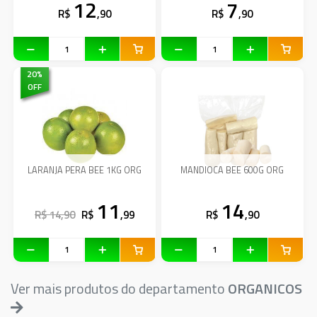
12
7
R$
,90
R$
,90
20
%
OFF
LARANJA PERA BEE 1KG ORG
MANDIOCA BEE 600G ORG
11
14
R$ 14,90
R$
,99
R$
,90
Ver mais produtos do departamento
ORGANICOS