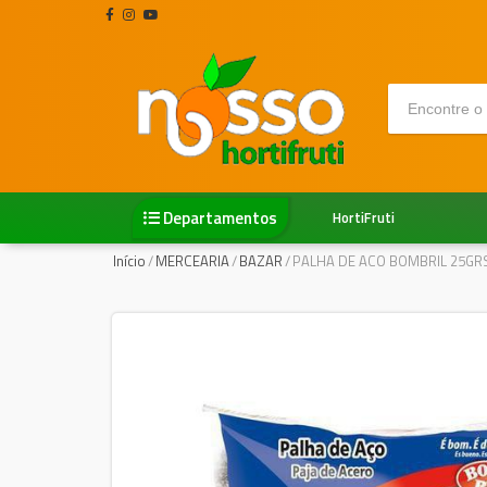
Departamentos
HortiFruti
Início
/
MERCEARIA
/
BAZAR
/
PALHA DE ACO BOMBRIL 25GR