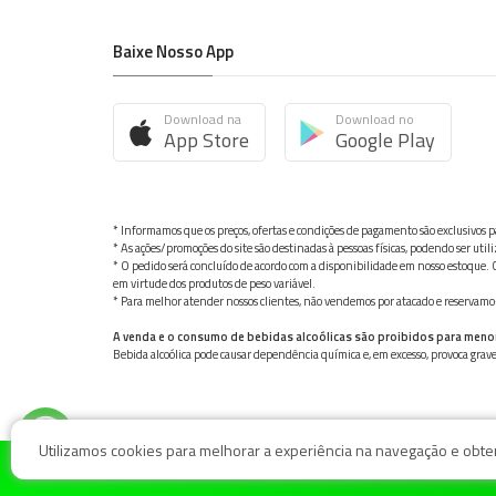
Baixe Nosso App
Download na
Download no
App Store
Google Play
* Informamos que os preços, ofertas e condições de pagamento são exclusivos pa
* As ações/promoções do site são destinadas à pessoas físicas, podendo ser ut
* O pedido será concluído de acordo com a disponibilidade em nosso estoque. C
em virtude dos produtos de peso variável.
* Para melhor atender nossos clientes, não vendemos por atacado e reservamo-n
A venda e o consumo de bebidas alcoólicas são proibidos para meno
Bebida alcoólica pode causar dependência química e, em excesso, provoca gra
Utilizamos cookies para melhorar a experiência na navegação e obter 
© Nosso Hortifruti Gonzaga / Rua Goiás 128, Bairro Gon