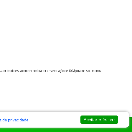
 valor total de sua compra poderá ter uma variação de 10% (para mais ou menos)
ca de privacidade
.
Aceitar e fechar