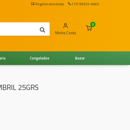
Regiões atendidas
(13) 99632-6649
0
Minha Conta
aria
Congelados
Bazar
MBRIL 25GRS