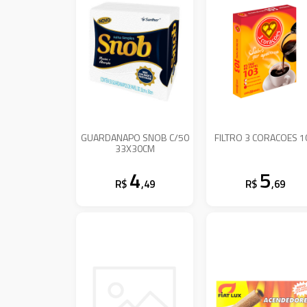
GUARDANAPO SNOB C/50
FILTRO 3 CORACOES 1
33X30CM
4
5
R$
,49
R$
,69