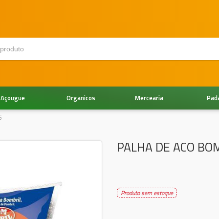
Açougue
Organicos
Mercearia
Pad
S
PALHA DE ACO BO
Produto sem estoque