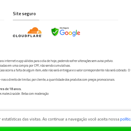
Site seguro
ra internet e app válidos para o dia de hoje, podendo sofrer alterações sem aviso prévio.
ilizadas em uma compra por CPF, não sendo cumulativas.
aso ocorra a falta de algum item, este não será entregue e o valor correspondente não será cobrado. O
os o direito de limitar, por cliente, a quantidade dos produtos com preços promocionais.
res de 18 anos.
ves males à saúde. Beba com moderação
estatísticas das visitas. Ao continuar a navegação você aceita nossa
políti
zaga, 11050-101 - Santos/SP / CNPJ: 35.794.786/0001-40