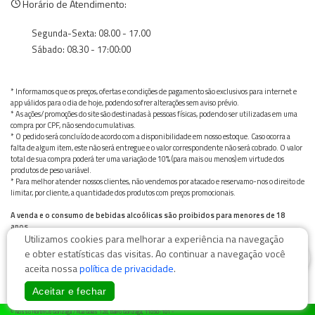
Horário de Atendimento:
Segunda-Sexta: 08.00 - 17.00
Sábado: 08.30 - 17:00:00
* Informamos que os preços, ofertas e condições de pagamento são exclusivos para internet e
app válidos para o dia de hoje, podendo sofrer alterações sem aviso prévio.
* As ações/promoções do site são destinadas à pessoas físicas, podendo ser utilizadas em uma
compra por CPF, não sendo cumulativas.
* O pedido será concluído de acordo com a disponibilidade em nosso estoque. Caso ocorra a
falta de algum item, este não será entregue e o valor correspondente não será cobrado. O valor
total de sua compra poderá ter uma variação de 10% (para mais ou menos) em virtude dos
produtos de peso variável.
* Para melhor atender nossos clientes, não vendemos por atacado e reservamo-nos o direito de
limitar, por cliente, a quantidade dos produtos com preços promocionais.
A venda e o consumo de bebidas alcoólicas são proibidos para menores de 18
anos.
Utilizamos cookies para melhorar a experiência na navegação
Bebida alcoólica pode causar dependência química e, em excesso, provoca graves males à saúde.
Beba com moderação
0
e obter estatísticas das visitas. Ao continuar a navegação você
aceita nossa
política de privacidade
.
Aceitar e fechar
© Nosso Hortifruti Gonzaga / Rua Goiás 128, Bairro Gonzaga, 11050-101 -