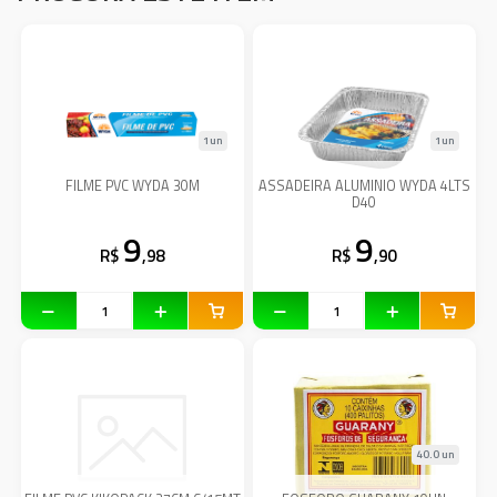
1un
1un
FILME PVC WYDA 30M
ASSADEIRA ALUMINIO WYDA 4LTS
D40
9
9
R$
,98
R$
,90
40.0 un