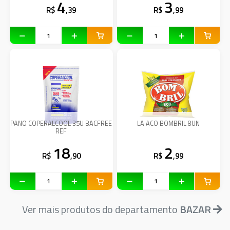
4
3
R$
,39
R$
,99
PANO COPERALCOOL 35U BACFREE
LA ACO BOMBRIL 8UN
REF
18
2
R$
,90
R$
,99
Ver mais produtos do departamento
BAZAR