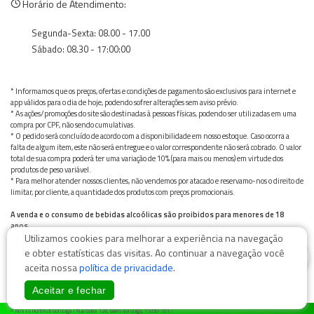
Horário de Atendimento:
Segunda-Sexta: 08.00 - 17.00
Sábado: 08.30 - 17:00:00
* Informamos que os preços, ofertas e condições de pagamento são exclusivos para internet e
app válidos para o dia de hoje, podendo sofrer alterações sem aviso prévio.
* As ações/promoções do site são destinadas à pessoas físicas, podendo ser utilizadas em uma
compra por CPF, não sendo cumulativas.
* O pedido será concluído de acordo com a disponibilidade em nosso estoque. Caso ocorra a
falta de algum item, este não será entregue e o valor correspondente não será cobrado. O valor
total de sua compra poderá ter uma variação de 10% (para mais ou menos) em virtude dos
produtos de peso variável.
* Para melhor atender nossos clientes, não vendemos por atacado e reservamo-nos o direito de
limitar, por cliente, a quantidade dos produtos com preços promocionais.
A venda e o consumo de bebidas alcoólicas são proibidos para menores de 18
anos.
Utilizamos cookies para melhorar a experiência na navegação
Bebida alcoólica pode causar dependência química e, em excesso, provoca graves males à saúde.
Beba com moderação
0
e obter estatísticas das visitas. Ao continuar a navegação você
aceita nossa
política de privacidade
.
Aceitar e fechar
© Nosso Hortifruti Gonzaga / Rua Goiás 128, Bairro Gonzaga, 11050-101 -