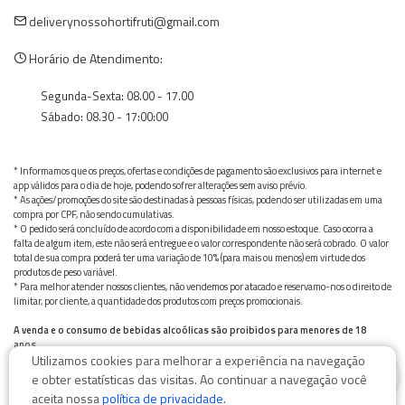
deliverynossohortifruti@gmail.com
Horário de Atendimento:
Segunda-Sexta: 08.00 - 17.00
Sábado: 08.30 - 17:00:00
* Informamos que os preços, ofertas e condições de pagamento são exclusivos para internet e
app válidos para o dia de hoje, podendo sofrer alterações sem aviso prévio.
* As ações/promoções do site são destinadas à pessoas físicas, podendo ser utilizadas em uma
compra por CPF, não sendo cumulativas.
* O pedido será concluído de acordo com a disponibilidade em nosso estoque. Caso ocorra a
falta de algum item, este não será entregue e o valor correspondente não será cobrado. O valor
total de sua compra poderá ter uma variação de 10% (para mais ou menos) em virtude dos
produtos de peso variável.
* Para melhor atender nossos clientes, não vendemos por atacado e reservamo-nos o direito de
limitar, por cliente, a quantidade dos produtos com preços promocionais.
A venda e o consumo de bebidas alcoólicas são proibidos para menores de 18
anos.
Utilizamos cookies para melhorar a experiência na navegação
Bebida alcoólica pode causar dependência química e, em excesso, provoca graves males à saúde.
0
Beba com moderação
e obter estatísticas das visitas. Ao continuar a navegação você
aceita nossa
política de privacidade
.