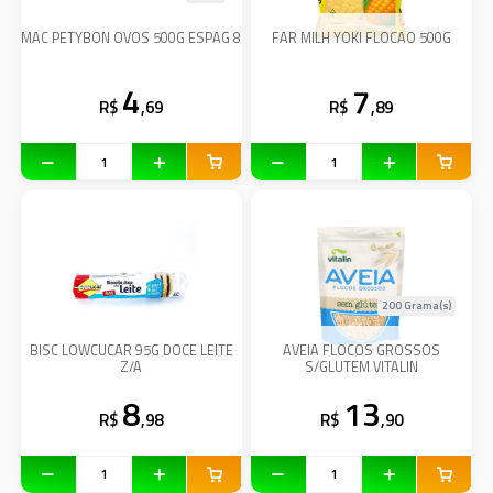
MAC PETYBON OVOS 500G ESPAG 8
FAR MILH YOKI FLOCAO 500G
4
7
R$
,69
R$
,89
200 Grama(s)
BISC LOWCUCAR 95G DOCE LEITE
AVEIA FLOCOS GROSSOS
Z/A
S/GLUTEM VITALIN
8
13
R$
,98
R$
,90