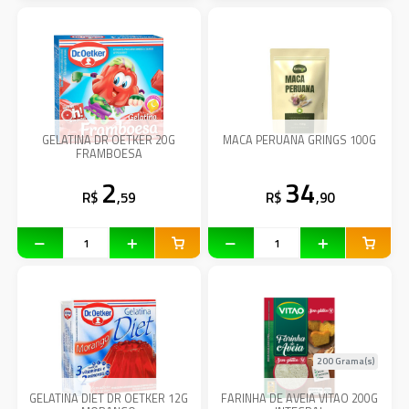
GELATINA DR OETKER 20G
MACA PERUANA GRINGS 100G
FRAMBOESA
2
34
R$
,59
R$
,90
200 Grama(s)
GELATINA DIET DR OETKER 12G
FARINHA DE AVEIA VITAO 200G