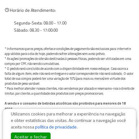
Horário de Atendimento:
Segunda-Sexta: 08.00 - 17.00
Sábado: 08.30 - 17:00:00
* Informamos que os preços, ofertas e condições de pagamento são exclusivos para internet e
app válidos para o dia de hoje, podendo sofrer alterações sem aviso prévio.
* As ações/promoções do site são destinadas à pessoas físicas, podendo ser utilizadas em uma
compra por CPF, não sendo cumulativas.
* O pedido será concluído de acordo com a disponibilidade em nosso estoque. Caso ocorra a
falta de algum item, este não será entregue e o valor correspondente não será cobrado. O valor
total de sua compra poderá ter uma variação de 10% (para mais ou menos) em virtude dos
produtos de peso variável.
* Para melhor atender nossos clientes, não vendemos por atacado e reservamo-nos o direito de
limitar, por cliente, a quantidade dos produtos com preços promocionais.
A venda e o consumo de bebidas alcoólicas são proibidos para menores de 18
anos.
Utilizamos cookies para melhorar a experiência na navegação
Bebida alcoólica pode causar dependência química e, em excesso, provoca graves males à saúde.
0
Beba com moderação
e obter estatísticas das visitas. Ao continuar a navegação você
aceita nossa
política de privacidade
.
Aceitar e fechar