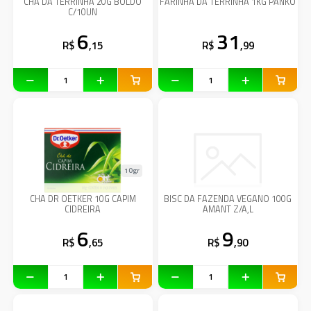
CHA DA TERRINHA 20G BOLDO
FARINHA DA TERRINHA 1KG PANKO
C/10UN
6
31
R$
,15
R$
,99
10gr
CHA DR OETKER 10G CAPIM
BISC DA FAZENDA VEGANO 100G
CIDREIRA
AMANT Z/A,L
6
9
R$
,65
R$
,90