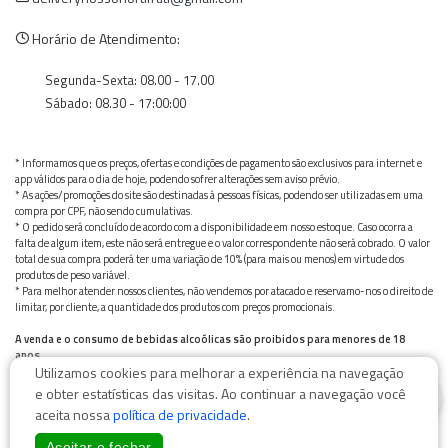
Horário de Atendimento:
Segunda-Sexta: 08.00 - 17.00
Sábado: 08.30 - 17:00:00
* Informamos que os preços, ofertas e condições de pagamento são exclusivos para internet e
app válidos para o dia de hoje, podendo sofrer alterações sem aviso prévio.
* As ações/promoções do site são destinadas à pessoas físicas, podendo ser utilizadas em uma
compra por CPF, não sendo cumulativas.
* O pedido será concluído de acordo com a disponibilidade em nosso estoque. Caso ocorra a
falta de algum item, este não será entregue e o valor correspondente não será cobrado. O valor
total de sua compra poderá ter uma variação de 10% (para mais ou menos) em virtude dos
produtos de peso variável.
* Para melhor atender nossos clientes, não vendemos por atacado e reservamo-nos o direito de
limitar, por cliente, a quantidade dos produtos com preços promocionais.
A venda e o consumo de bebidas alcoólicas são proibidos para menores de 18
anos.
Utilizamos cookies para melhorar a experiência na navegação
Bebida alcoólica pode causar dependência química e, em excesso, provoca graves males à saúde.
0
Beba com moderação
e obter estatísticas das visitas. Ao continuar a navegação você
aceita nossa
política de privacidade
.
Aceitar e fechar