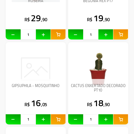
ROSEIRA
BEGONIA REX P17
29
19
R$
,90
R$
,90
GIPSUPHILA - MOSQUITINHO
CACTUS ENXERTADO DECORADO
PT10
16
18
R$
,05
R$
,90