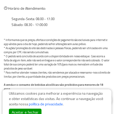
Horário de Atendimento:
Segunda-Sexta: 08.00 - 17.00
Sábado: 08.30 - 17:00:00
* Informamos que os preços, ofertas e condições de pagamento são exclusivos para internet e
app válidos para o dia de hoje, podendo sofrer alterações sem aviso prévio.
* As ações/promoções do site são destinadas à pessoas físicas, podendo ser utilizadas em uma
compra por CPF, não sendo cumulativas.
* O pedido será concluído de acordo com a disponibilidade em nosso estoque. Caso ocorra a
falta de algum item, este não será entregue e o valor correspondente não será cobrado. O valor
total de sua compra poderá ter uma variação de 10% (para mais ou menos) em virtude dos
produtos de peso variável.
* Para melhor atender nossos clientes, não vendemos por atacado e reservamo-nos o direito de
limitar, por cliente, a quantidade dos produtos com preços promocionais.
A venda e o consumo de bebidas alcoólicas são proibidos para menores de 18
anos.
Utilizamos cookies para melhorar a experiência na navegação
Bebida alcoólica pode causar dependência química e, em excesso, provoca graves males à saúde.
0
Beba com moderação
e obter estatísticas das visitas. Ao continuar a navegação você
aceita nossa
política de privacidade
.
Aceitar e fechar