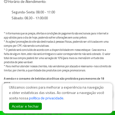
Horário de Atendimento:
Segunda-Sexta: 08.00 - 17.00
Sábado: 08.30 - 17:00:00
* Informamos que os preços, ofertas e condições de pagamento são exclusivos para internet e
app válidos para o dia de hoje, podendo sofrer alterações sem aviso prévio.
* As ações/promoções do site são destinadas à pessoas físicas, podendo ser utilizadas em uma
compra por CPF, não sendo cumulativas.
* O pedido será concluído de acordo com a disponibilidade em nosso estoque. Caso ocorra a
falta de algum item, este não será entregue e o valor correspondente não será cobrado. O valor
total de sua compra poderá ter uma variação de 10% (para mais ou menos) em virtude dos
produtos de peso variável.
* Para melhor atender nossos clientes, não vendemos por atacado e reservamo-nos o direito de
limitar, por cliente, a quantidade dos produtos com preços promocionais.
A venda e o consumo de bebidas alcoólicas são proibidos para menores de 18
anos.
Utilizamos cookies para melhorar a experiência na navegação
Bebida alcoólica pode causar dependência química e, em excesso, provoca graves males à saúde.
Beba com moderação
0
e obter estatísticas das visitas. Ao continuar a navegação você
aceita nossa
política de privacidade
.
Aceitar e fechar
© Nosso Hortifruti Gonzaga / Rua Goiás 128, Bairro Gonzaga, 11050-101 -