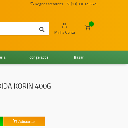
Regiões atendidas
(13) 99632-6649
0
Minha Conta
aria
Congelados
Bazar
IDA KORIN 400G
Adicionar