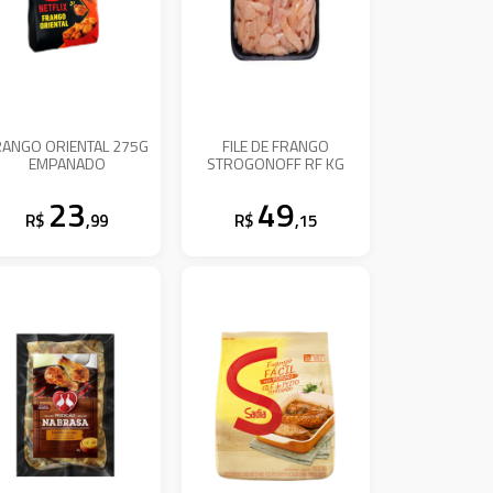
RANGO ORIENTAL 275G
FILE DE FRANGO
EMPANADO
STROGONOFF RF KG
23
49
R$
,99
R$
,15