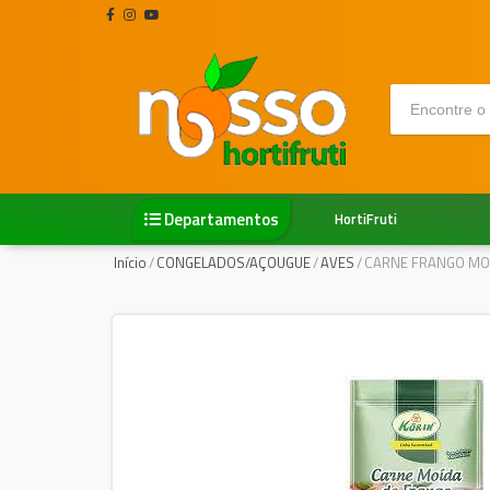
Departamentos
HortiFruti
Início
/
CONGELADOS/AÇOUGUE
/
AVES
/
CARNE FRANGO MOI