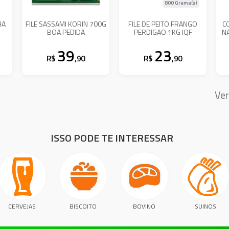
800 Grama(s)
HA
FILE SASSAMI KORIN 700G
FILE DE PEITO FRANGO
C
BOA PEDIDA
PERDIGAO 1KG IQF
N
39
23
R$
,90
R$
,90
Ver
ISSO PODE TE INTERESSAR
CERVEJAS
BISCOITO
BOVINO
SUINOS