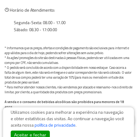
Horário de Atendimento:
Segunda-Sexta: 08.00 - 17.00
Sábado: 08.30 - 17:00:00
* Informamos que os preços, ofertas e condições de pagamento são exclusivos para internet e
app válidos para o dia de hoje, podendo sofrer alterações sem aviso prévio.
* As ações/promoções do site são destinadas à pessoas físicas, podendo ser utilizadas em uma
compra por CPF, não sendo cumulativas.
* O pedido será concluído de acordo com a disponibilidade em nosso estoque. Caso ocorra a
falta de algum item, este não será entregue e o valor correspondente não será cobrado. O valor
total de sua compra poderá ter uma variação de 10% (para mais ou menos) em virtude dos
produtos de peso variável.
* Para melhor atender nossos clientes, não vendemos por atacado e reservamo-nos o direito de
limitar, por cliente, a quantidade dos produtos com preços promocionais.
A venda e o consumo de bebidas alcoólicas são proibidos para menores de 18
anos.
Utilizamos cookies para melhorar a experiência na navegação
Bebida alcoólica pode causar dependência química e, em excesso, provoca graves males à saúde.
0
Beba com moderação
e obter estatísticas das visitas. Ao continuar a navegação você
aceita nossa
política de privacidade
.
Aceitar e fechar