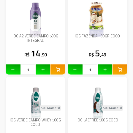
IOG A2 VERDE CAMPO 500G
IOG FAZENDA 180GR COCO
INTEGRAL
14
5
R$
,90
R$
,49
500 Grama(s)
500 Grama(s)
IOG VERDE CAMPO WHEY 500G
IOG LACFREE 500G COCO
COCO