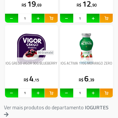
19
12
R$
,69
R$
,90
90 Grama(s)
IOG GREGO VIGOR 90G BLUEBERRY
IOG ACTIVIA 170G MORANGO ZERO
4
6
R$
,15
R$
,39
Ver mais produtos do departamento
IOGURTES