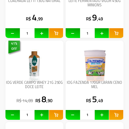
COALHADA LETTI 130G NATURAL
LEITE FERMENTADO VIGOR 450G
MINIONS
4
9
R$
,99
R$
,49
41
%
OFF
IOG VERDE CAMPO WHEY 21G 250G
IOG FAZENDA 170GR LARAN CENO
DOCE LEITE
MEL
8
5
R$ 14,89
R$
,90
R$
,49