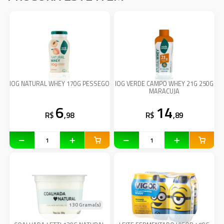
IOG NATURAL WHEY 170G PESSEGO
IOG VERDE CAMPO WHEY 21G 250G
MARACUJA
6
14
R$
,98
R$
,89
130 Grama(s)