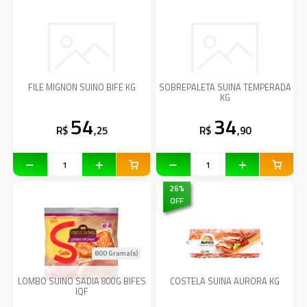
FILE MIGNON SUINO BIFE KG
SOBREPALETA SUINA TEMPERADA
KG
54
34
R$
,25
R$
,90
26
%
OFF
800 Grama(s)
LOMBO SUINO SADIA 800G BIFES
COSTELA SUINA AURORA KG
IQF