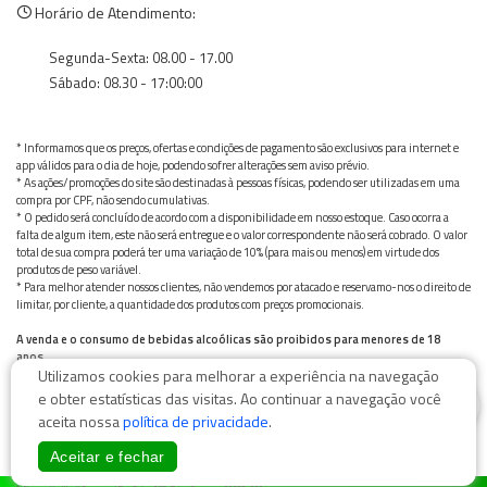
Horário de Atendimento:
Segunda-Sexta: 08.00 - 17.00
Sábado: 08.30 - 17:00:00
* Informamos que os preços, ofertas e condições de pagamento são exclusivos para internet e
app válidos para o dia de hoje, podendo sofrer alterações sem aviso prévio.
* As ações/promoções do site são destinadas à pessoas físicas, podendo ser utilizadas em uma
compra por CPF, não sendo cumulativas.
* O pedido será concluído de acordo com a disponibilidade em nosso estoque. Caso ocorra a
falta de algum item, este não será entregue e o valor correspondente não será cobrado. O valor
total de sua compra poderá ter uma variação de 10% (para mais ou menos) em virtude dos
produtos de peso variável.
* Para melhor atender nossos clientes, não vendemos por atacado e reservamo-nos o direito de
limitar, por cliente, a quantidade dos produtos com preços promocionais.
A venda e o consumo de bebidas alcoólicas são proibidos para menores de 18
anos.
Utilizamos cookies para melhorar a experiência na navegação
Bebida alcoólica pode causar dependência química e, em excesso, provoca graves males à saúde.
Beba com moderação
0
e obter estatísticas das visitas. Ao continuar a navegação você
aceita nossa
política de privacidade
.
Aceitar e fechar