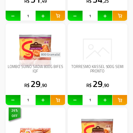
R$
,49
R$
,25
800 Grama(s)
LOMBO SUINO SADIA 800G BIFES
TORRESMO KASSEL 500G SEMI
IQF
PRONTO
29
29
R$
,90
R$
,90
26
%
OFF