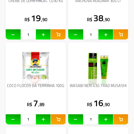
CREME DE LEITE ITALAC 1,030 KG
ANCHOVA REALMAR 30G LT
19
38
R$
,90
R$
,90
COCO FLOCOS DA TERRINHA 100G
WASABI NERI 43G TRAD MUSASHI
7
16
R$
,89
R$
,90