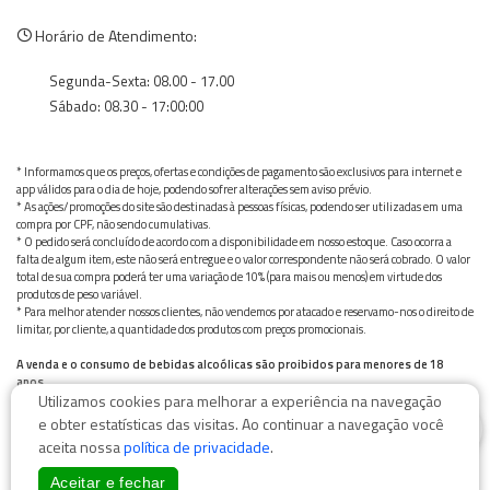
Horário de Atendimento:
Segunda-Sexta: 08.00 - 17.00
Sábado: 08.30 - 17:00:00
* Informamos que os preços, ofertas e condições de pagamento são exclusivos para internet e
app válidos para o dia de hoje, podendo sofrer alterações sem aviso prévio.
* As ações/promoções do site são destinadas à pessoas físicas, podendo ser utilizadas em uma
compra por CPF, não sendo cumulativas.
* O pedido será concluído de acordo com a disponibilidade em nosso estoque. Caso ocorra a
falta de algum item, este não será entregue e o valor correspondente não será cobrado. O valor
total de sua compra poderá ter uma variação de 10% (para mais ou menos) em virtude dos
produtos de peso variável.
* Para melhor atender nossos clientes, não vendemos por atacado e reservamo-nos o direito de
limitar, por cliente, a quantidade dos produtos com preços promocionais.
A venda e o consumo de bebidas alcoólicas são proibidos para menores de 18
anos.
Utilizamos cookies para melhorar a experiência na navegação
Bebida alcoólica pode causar dependência química e, em excesso, provoca graves males à saúde.
0
Beba com moderação
e obter estatísticas das visitas. Ao continuar a navegação você
aceita nossa
política de privacidade
.
Aceitar e fechar