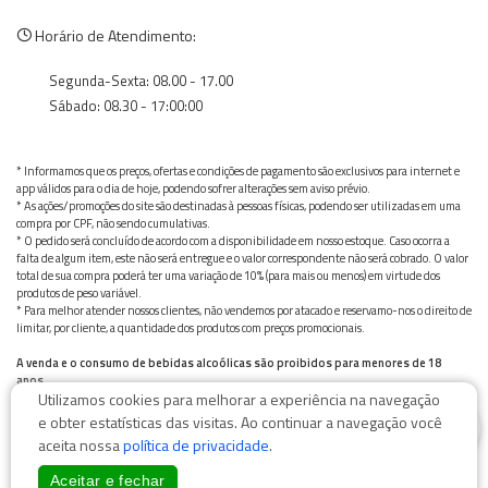
Horário de Atendimento:
Segunda-Sexta: 08.00 - 17.00
Sábado: 08.30 - 17:00:00
* Informamos que os preços, ofertas e condições de pagamento são exclusivos para internet e
app válidos para o dia de hoje, podendo sofrer alterações sem aviso prévio.
* As ações/promoções do site são destinadas à pessoas físicas, podendo ser utilizadas em uma
compra por CPF, não sendo cumulativas.
* O pedido será concluído de acordo com a disponibilidade em nosso estoque. Caso ocorra a
falta de algum item, este não será entregue e o valor correspondente não será cobrado. O valor
total de sua compra poderá ter uma variação de 10% (para mais ou menos) em virtude dos
produtos de peso variável.
* Para melhor atender nossos clientes, não vendemos por atacado e reservamo-nos o direito de
limitar, por cliente, a quantidade dos produtos com preços promocionais.
A venda e o consumo de bebidas alcoólicas são proibidos para menores de 18
anos.
Utilizamos cookies para melhorar a experiência na navegação
Bebida alcoólica pode causar dependência química e, em excesso, provoca graves males à saúde.
0
Beba com moderação
e obter estatísticas das visitas. Ao continuar a navegação você
aceita nossa
política de privacidade
.
Aceitar e fechar