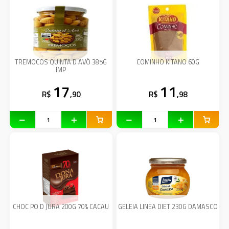
TREMOCOS QUINTA D AVÓ 385G
COMINHO KITANO 60G
IMP
17
11
R$
,90
R$
,98
CHOC PO D JURA 200G 70% CACAU
GELEIA LINEA DIET 230G DAMASCO