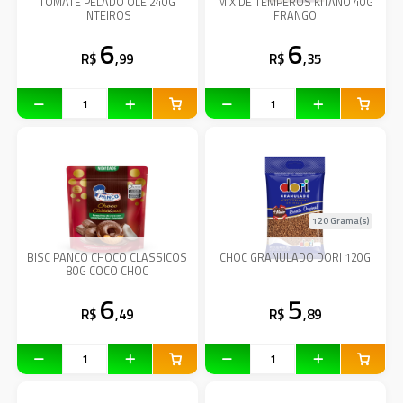
TOMATE PELADO OLE 240G
MIX DE TEMPEROS KITANO 40G
INTEIROS
FRANGO
6
6
R$
,99
R$
,35
120 Grama(s)
BISC PANCO CHOCO CLASSICOS
CHOC GRANULADO DORI 120G
80G COCO CHOC
6
5
R$
,49
R$
,89