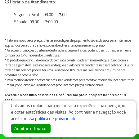
Horário de Atendimento:
Segunda-Sexta: 08.00 - 17.00
Sábado: 08.30 - 17:00:00
* Informamos que os preços, ofertas e condições de pagamento são exclusivos para internet e
app válidos para o dia de hoje, podendo sofrer alterações sem aviso prévio.
* As ações/promoções do site são destinadas à pessoas físicas, podendo ser utilizadas em uma
compra por CPF, não sendo cumulativas.
* O pedido será concluído de acordo com a disponibilidade em nosso estoque. Caso ocorra a
falta de algum item, este não será entregue e o valor correspondente não será cobrado. O valor
total de sua compra poderá ter uma variação de 10% (para mais ou menos) em virtude dos
produtos de peso variável.
* Para melhor atender nossos clientes, não vendemos por atacado e reservamo-nos o direito de
limitar, por cliente, a quantidade dos produtos com preços promocionais.
A venda e o consumo de bebidas alcoólicas são proibidos para menores de 18
anos.
Utilizamos cookies para melhorar a experiência na navegação
Bebida alcoólica pode causar dependência química e, em excesso, provoca graves males à saúde.
Beba com moderação
0
e obter estatísticas das visitas. Ao continuar a navegação você
aceita nossa
política de privacidade
.
Aceitar e fechar
© Nosso Hortifruti Gonzaga / Rua Goiás 128, Bairro Gonzaga, 11050-101 -