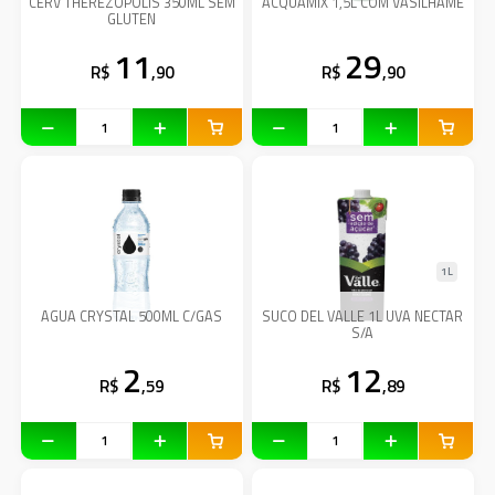
CERV THEREZOPOLIS 350ML SEM
ACQUAMIX 1,5L COM VASILHAME
GLUTEN
11
29
R$
,90
R$
,90
1L
AGUA CRYSTAL 500ML C/GAS
SUCO DEL VALLE 1L UVA NECTAR
S/A
2
12
R$
,59
R$
,89