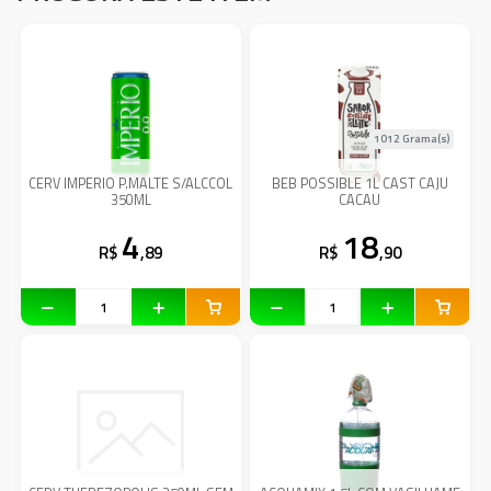
1012 Grama(s)
CERV IMPERIO P.MALTE S/ALCCOL
BEB POSSIBLE 1L CAST CAJU
350ML
CACAU
4
18
R$
,89
R$
,90