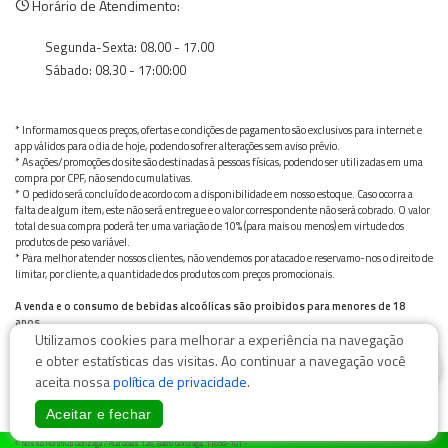
Horário de Atendimento:
Segunda-Sexta: 08.00 - 17.00
Sábado: 08.30 - 17:00:00
* Informamos que os preços, ofertas e condições de pagamento são exclusivos para internet e
app válidos para o dia de hoje, podendo sofrer alterações sem aviso prévio.
* As ações/promoções do site são destinadas à pessoas físicas, podendo ser utilizadas em uma
compra por CPF, não sendo cumulativas.
* O pedido será concluído de acordo com a disponibilidade em nosso estoque. Caso ocorra a
falta de algum item, este não será entregue e o valor correspondente não será cobrado. O valor
total de sua compra poderá ter uma variação de 10% (para mais ou menos) em virtude dos
produtos de peso variável.
* Para melhor atender nossos clientes, não vendemos por atacado e reservamo-nos o direito de
limitar, por cliente, a quantidade dos produtos com preços promocionais.
A venda e o consumo de bebidas alcoólicas são proibidos para menores de 18
anos.
Utilizamos cookies para melhorar a experiência na navegação
Bebida alcoólica pode causar dependência química e, em excesso, provoca graves males à saúde.
Beba com moderação
0
e obter estatísticas das visitas. Ao continuar a navegação você
aceita nossa
política de privacidade
.
Aceitar e fechar
© Nosso Hortifruti Gonzaga / Rua Goiás 128, Bairro Gonzaga, 11050-101 -