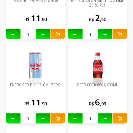
RED BULL 250ML MELANCIA
REFR GUAR ANTARCTICA 200ML
ZERO PET
11
2
R$
,90
R$
,50
ENERG RED BULL 250ML ZERO
REFR COCA COLA 600ML
11
6
R$
,90
R$
,99