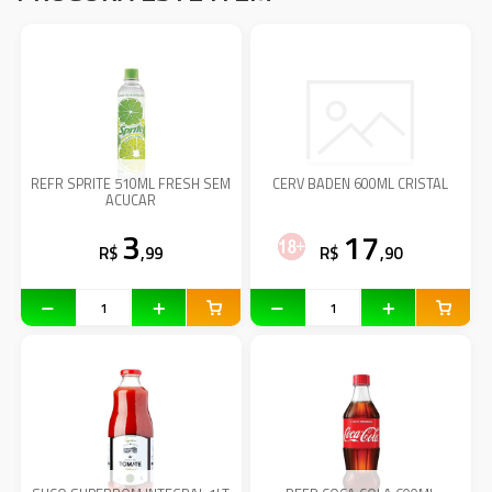
REFR SPRITE 510ML FRESH SEM
CERV BADEN 600ML CRISTAL
ACUCAR
3
17
R$
,99
R$
,90