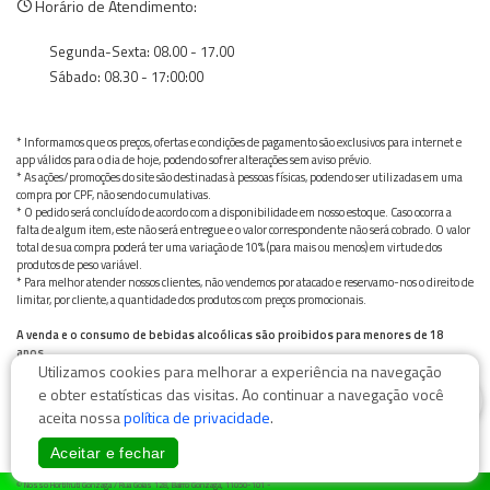
Horário de Atendimento:
Segunda-Sexta: 08.00 - 17.00
Sábado: 08.30 - 17:00:00
* Informamos que os preços, ofertas e condições de pagamento são exclusivos para internet e
app válidos para o dia de hoje, podendo sofrer alterações sem aviso prévio.
* As ações/promoções do site são destinadas à pessoas físicas, podendo ser utilizadas em uma
compra por CPF, não sendo cumulativas.
* O pedido será concluído de acordo com a disponibilidade em nosso estoque. Caso ocorra a
falta de algum item, este não será entregue e o valor correspondente não será cobrado. O valor
total de sua compra poderá ter uma variação de 10% (para mais ou menos) em virtude dos
produtos de peso variável.
* Para melhor atender nossos clientes, não vendemos por atacado e reservamo-nos o direito de
limitar, por cliente, a quantidade dos produtos com preços promocionais.
A venda e o consumo de bebidas alcoólicas são proibidos para menores de 18
anos.
Utilizamos cookies para melhorar a experiência na navegação
Bebida alcoólica pode causar dependência química e, em excesso, provoca graves males à saúde.
Beba com moderação
0
e obter estatísticas das visitas. Ao continuar a navegação você
aceita nossa
política de privacidade
.
Aceitar e fechar
© Nosso Hortifruti Gonzaga / Rua Goiás 128, Bairro Gonzaga, 11050-101 -