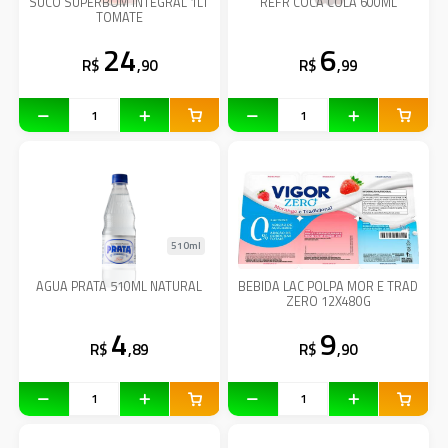
SUCO SUPERBOM INTEGRAL 1LT
REFR COCA COLA 600ML
TOMATE
24
6
R$
,90
R$
,99
510ml
AGUA PRATA 510ML NATURAL
BEBIDA LAC POLPA MOR E TRAD
ZERO 12X480G
4
9
R$
,89
R$
,90