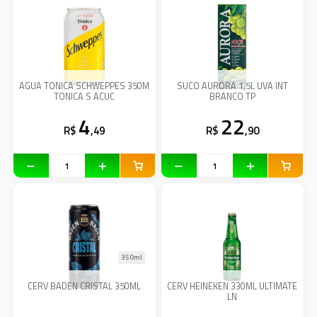
AGUA TONICA SCHWEPPES 350M
SUCO AURORA 1,5L UVA INT
TONICA S ACUC
BRANCO TP
4
22
R$
,49
R$
,90
350ml
CERV BADEN CRISTAL 350ML
CERV HEINEKEN 330ML ULTIMATE
LN