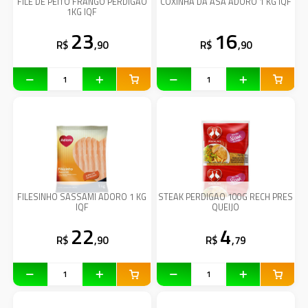
FILE DE PEITO FRANGO PERDIGAO
COXINHA DA ASA ADORO 1 KG IQF
1KG IQF
23
16
R$
,90
R$
,90
FILESINHO SASSAMI ADORO 1 KG
STEAK PERDIGAO 100G RECH PRES
IQF
QUEIJO
22
4
R$
,90
R$
,79