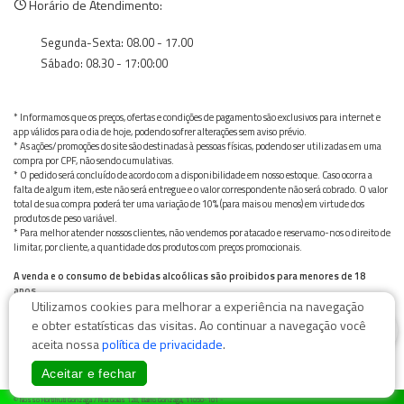
Horário de Atendimento:
Segunda-Sexta: 08.00 - 17.00
Sábado: 08.30 - 17:00:00
* Informamos que os preços, ofertas e condições de pagamento são exclusivos para internet e
app válidos para o dia de hoje, podendo sofrer alterações sem aviso prévio.
* As ações/promoções do site são destinadas à pessoas físicas, podendo ser utilizadas em uma
compra por CPF, não sendo cumulativas.
* O pedido será concluído de acordo com a disponibilidade em nosso estoque. Caso ocorra a
falta de algum item, este não será entregue e o valor correspondente não será cobrado. O valor
total de sua compra poderá ter uma variação de 10% (para mais ou menos) em virtude dos
produtos de peso variável.
* Para melhor atender nossos clientes, não vendemos por atacado e reservamo-nos o direito de
limitar, por cliente, a quantidade dos produtos com preços promocionais.
A venda e o consumo de bebidas alcoólicas são proibidos para menores de 18
anos.
Utilizamos cookies para melhorar a experiência na navegação
Bebida alcoólica pode causar dependência química e, em excesso, provoca graves males à saúde.
Beba com moderação
0
e obter estatísticas das visitas. Ao continuar a navegação você
aceita nossa
política de privacidade
.
Aceitar e fechar
© Nosso Hortifruti Gonzaga / Rua Goiás 128, Bairro Gonzaga, 11050-101 -