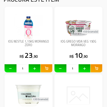
150 Grama(s)
IOG NESTLE 1,15KG MORANGO
IOG GREGO VIDA VEG 150G
ZERO
MORANGO
23
10
R$
,90
R$
,90
130 Grama(s)