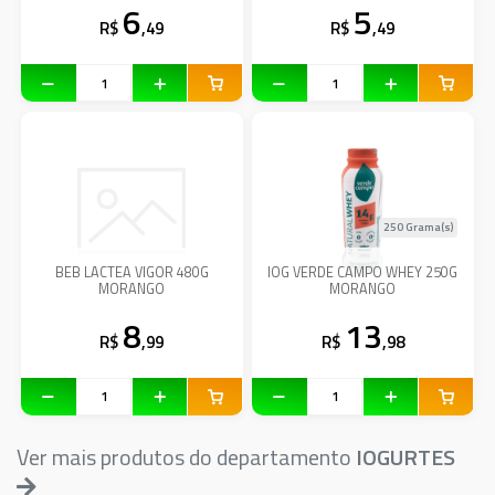
6
5
R$
,49
R$
,49
250 Grama(s)
BEB LACTEA VIGOR 480G
IOG VERDE CAMPO WHEY 250G
MORANGO
MORANGO
8
13
R$
,99
R$
,98
Ver mais produtos do departamento
IOGURTES