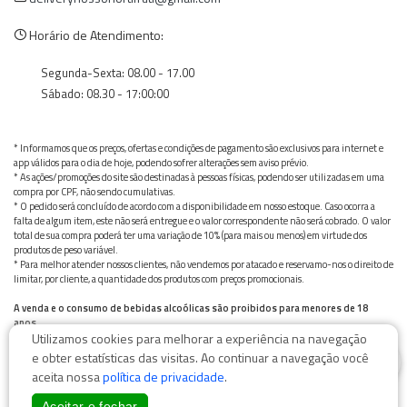
Horário de Atendimento:
Segunda-Sexta: 08.00 - 17.00
Sábado: 08.30 - 17:00:00
* Informamos que os preços, ofertas e condições de pagamento são exclusivos para internet e
app válidos para o dia de hoje, podendo sofrer alterações sem aviso prévio.
* As ações/promoções do site são destinadas à pessoas físicas, podendo ser utilizadas em uma
compra por CPF, não sendo cumulativas.
* O pedido será concluído de acordo com a disponibilidade em nosso estoque. Caso ocorra a
falta de algum item, este não será entregue e o valor correspondente não será cobrado. O valor
total de sua compra poderá ter uma variação de 10% (para mais ou menos) em virtude dos
produtos de peso variável.
* Para melhor atender nossos clientes, não vendemos por atacado e reservamo-nos o direito de
limitar, por cliente, a quantidade dos produtos com preços promocionais.
A venda e o consumo de bebidas alcoólicas são proibidos para menores de 18
anos.
Utilizamos cookies para melhorar a experiência na navegação
Bebida alcoólica pode causar dependência química e, em excesso, provoca graves males à saúde.
0
Beba com moderação
e obter estatísticas das visitas. Ao continuar a navegação você
aceita nossa
política de privacidade
.
Aceitar e fechar