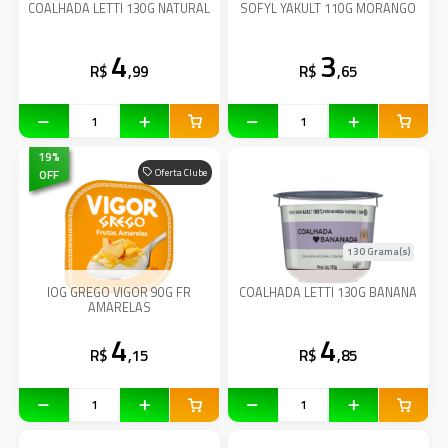
COALHADA LETTI 130G NATURAL
SOFYL YAKULT 110G MORANGO
4
3
R$
,99
R$
,65
19
%
OFF
Oferta Clube
130 Grama(s)
IOG GREGO VIGOR 90G FR
COALHADA LETTI 130G BANANA
AMARELAS
4
4
R$
,15
R$
,85