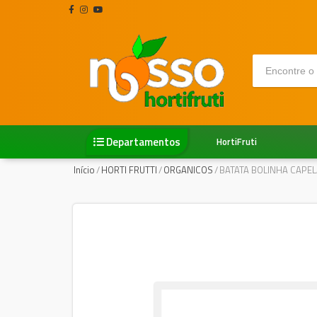
Departamentos
HortiFruti
Início
/
HORTI FRUTTI
/
ORGANICOS
/
BATATA BOLINHA CAPEL