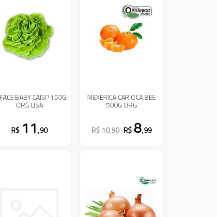
FACE BABY CAISP 150G
MEXERICA CARIOCA BEE
ORG LISA
500G ORG
11
8
R$
,90
R$ 10,90
R$
,99