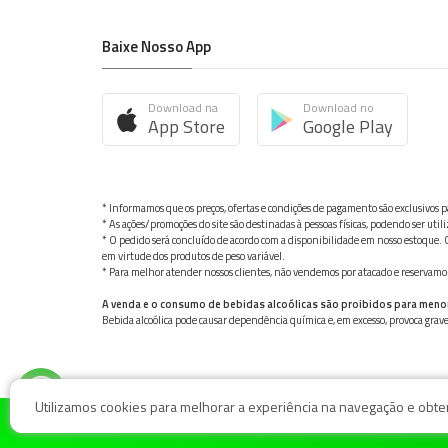
Baixe Nosso App
Download na
Download no
App Store
Google Play
* Informamos que os preços, ofertas e condições de pagamento são exclusivos pa
* As ações/promoções do site são destinadas à pessoas físicas, podendo ser ut
* O pedido será concluído de acordo com a disponibilidade em nosso estoque. C
em virtude dos produtos de peso variável.
* Para melhor atender nossos clientes, não vendemos por atacado e reservamo-n
A venda e o consumo de bebidas alcoólicas são proibidos para meno
Bebida alcoólica pode causar dependência química e, em excesso, provoca gra
Utilizamos cookies para melhorar a experiência na navegação e obter 
© Nosso Hortifruti Gonzaga / Rua Goiás 128, Bairro Gon