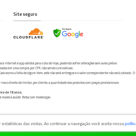
Site seguro
ra internet e app válidos para o dia de hoje, podendo sofrer alterações sem aviso prévio.
ilizadas em uma compra por CPF, não sendo cumulativas.
aso ocorra a falta de algum item, este não será entregue e o valor correspondente não será cobrado. O
os o direito de limitar, por cliente, a quantidade dos produtos com preços promocionais.
res de 18 anos.
ves males à saúde. Beba com moderação
estatísticas das visitas. Ao continuar a navegação você aceita nossa
políti
zaga, 11050-101 - Santos/SP / CNPJ: 35.794.786/0001-40