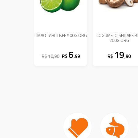
LIMAO TAHITI BEE 500G ORG
COGUMELO SHITAKE B
200G ORG
6
19
R$ 10,90
R$
,99
R$
,90