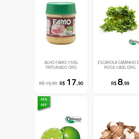
ALHO FAMO 150G
ESCAROLA CAMINHO 
TRITURADO ORG
ROCA 180G ORG
17
8
R$ 19,99
R$
,90
R$
,99
36
%
OFF