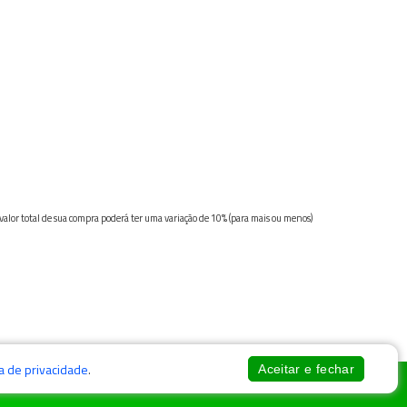
 valor total de sua compra poderá ter uma variação de 10% (para mais ou menos)
ca de privacidade
.
Aceitar e fechar