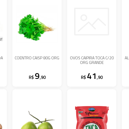
DA
COENTRO CAISP 80G ORG
OVOS CAIPIRA TOCA C/20
AL
ORG GRANDE
9
41
R$
,90
R$
,90