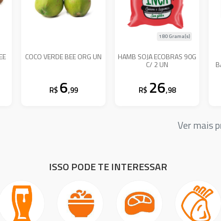
180 Grama(s)
EE
COCO VERDE BEE ORG UN
HAMB SOJA ECOBRAS 90G
C/ 2 UN
B
6
26
R$
,99
R$
,98
Ver mais 
ISSO PODE TE INTERESSAR