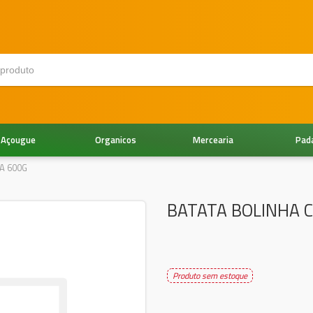
Açougue
Organicos
Mercearia
Pad
A 600G
BATATA BOLINHA 
Produto sem estoque