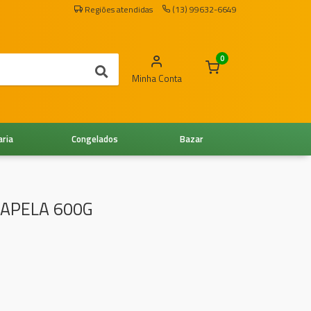
Regiões atendidas
(13) 99632-6649
0
Minha Conta
aria
Congelados
Bazar
CAPELA 600G