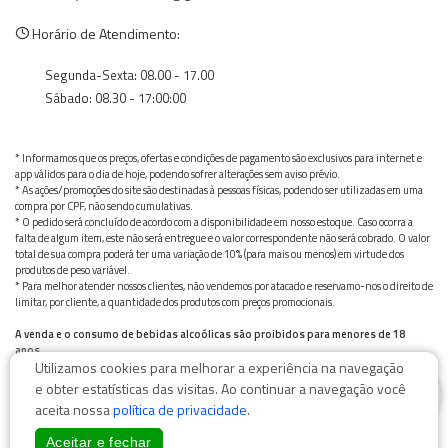
Horário de Atendimento:
Segunda-Sexta: 08.00 - 17.00
Sábado: 08.30 - 17:00:00
* Informamos que os preços, ofertas e condições de pagamento são exclusivos para internet e
app válidos para o dia de hoje, podendo sofrer alterações sem aviso prévio.
* As ações/promoções do site são destinadas à pessoas físicas, podendo ser utilizadas em uma
compra por CPF, não sendo cumulativas.
* O pedido será concluído de acordo com a disponibilidade em nosso estoque. Caso ocorra a
falta de algum item, este não será entregue e o valor correspondente não será cobrado. O valor
total de sua compra poderá ter uma variação de 10% (para mais ou menos) em virtude dos
produtos de peso variável.
* Para melhor atender nossos clientes, não vendemos por atacado e reservamo-nos o direito de
limitar, por cliente, a quantidade dos produtos com preços promocionais.
A venda e o consumo de bebidas alcoólicas são proibidos para menores de 18
anos.
Utilizamos cookies para melhorar a experiência na navegação
Bebida alcoólica pode causar dependência química e, em excesso, provoca graves males à saúde.
0
Beba com moderação
e obter estatísticas das visitas. Ao continuar a navegação você
aceita nossa
política de privacidade
.
Aceitar e fechar