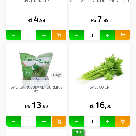
MANJERONA UN
ALHO PORO SHIMODA 70G PICADO
4
7
R$
,99
R$
,99
150gr
SALADA RUCULA VERDUREIRA
SALSAO UN
150G
13
16
R$
,99
R$
,90
20
%