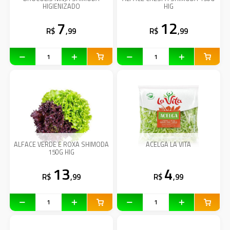
HIGIENIZADO
HIG
7
12
R$
,99
R$
,99
ALFACE VERDE E ROXA SHIMODA
ACELGA LA VITA
150G HIG
13
4
R$
,99
R$
,99