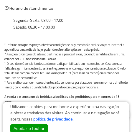
Horário de Atendimento:
Segunda-Sexta: 08.00 - 17.00
Sábado: 08.30 - 17:00:00
* Informamos que os preços, ofertas e condições de pagamento são exclusivos para internet e
app válidos para o dia de hoje, podendo sofrer alterações sem aviso prévio.
* As ações/promoções do site são destinadas à pessoas físicas, podendo ser utilizadas em uma
compra por CPF, não sendo cumulativas.
* O pedido será concluído de acordo com a disponibilidade em nosso estoque. Caso ocorra a
falta de algum item, este não será entregue e o valor correspondente não será cobrado. O valor
total de sua compra poderá ter uma variação de 10% (para mais ou menos) em virtude dos
produtos de peso variável.
* Para melhor atender nossos clientes, não vendemos por atacado e reservamo-nos o direito de
limitar, por cliente, a quantidade dos produtos com preços promocionais.
A venda e o consumo de bebidas alcoólicas são proibidos para menores de 18
anos.
Utilizamos cookies para melhorar a experiência na navegação
Bebida alcoólica pode causar dependência química e, em excesso, provoca graves males à saúde.
0
Beba com moderação
e obter estatísticas das visitas. Ao continuar a navegação você
aceita nossa
política de privacidade
.
Aceitar e fechar