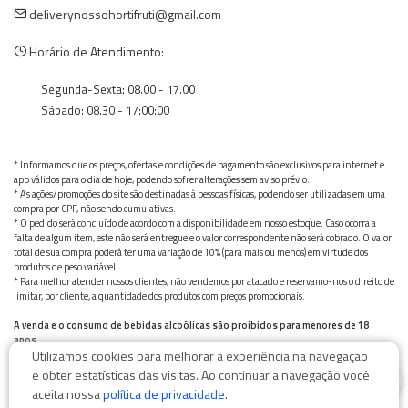
deliverynossohortifruti@gmail.com
Horário de Atendimento:
Segunda-Sexta: 08.00 - 17.00
Sábado: 08.30 - 17:00:00
* Informamos que os preços, ofertas e condições de pagamento são exclusivos para internet e
app válidos para o dia de hoje, podendo sofrer alterações sem aviso prévio.
* As ações/promoções do site são destinadas à pessoas físicas, podendo ser utilizadas em uma
compra por CPF, não sendo cumulativas.
* O pedido será concluído de acordo com a disponibilidade em nosso estoque. Caso ocorra a
falta de algum item, este não será entregue e o valor correspondente não será cobrado. O valor
total de sua compra poderá ter uma variação de 10% (para mais ou menos) em virtude dos
produtos de peso variável.
* Para melhor atender nossos clientes, não vendemos por atacado e reservamo-nos o direito de
limitar, por cliente, a quantidade dos produtos com preços promocionais.
A venda e o consumo de bebidas alcoólicas são proibidos para menores de 18
anos.
Utilizamos cookies para melhorar a experiência na navegação
Bebida alcoólica pode causar dependência química e, em excesso, provoca graves males à saúde.
0
Beba com moderação
e obter estatísticas das visitas. Ao continuar a navegação você
aceita nossa
política de privacidade
.