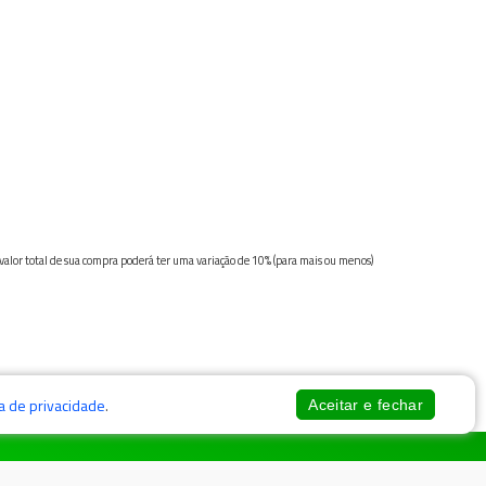
 valor total de sua compra poderá ter uma variação de 10% (para mais ou menos)
ca de privacidade
.
Aceitar e fechar