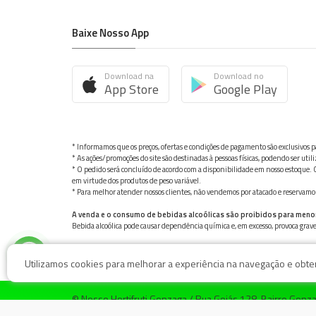
Baixe Nosso App
Download na
Download no
App Store
Google Play
* Informamos que os preços, ofertas e condições de pagamento são exclusivos pa
* As ações/promoções do site são destinadas à pessoas físicas, podendo ser ut
* O pedido será concluído de acordo com a disponibilidade em nosso estoque. C
em virtude dos produtos de peso variável.
* Para melhor atender nossos clientes, não vendemos por atacado e reservamo-n
A venda e o consumo de bebidas alcoólicas são proibidos para meno
Bebida alcoólica pode causar dependência química e, em excesso, provoca gra
Utilizamos cookies para melhorar a experiência na navegação e obter 
© Nosso Hortifruti Gonzaga / Rua Goiás 128, Bairro Gon