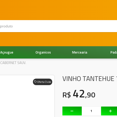
Açougue
Organicos
Mercearia
Pad
 CABERNET SAUV.
VINHO TANTEHUE 
Oferta Clube
42
R$
,90