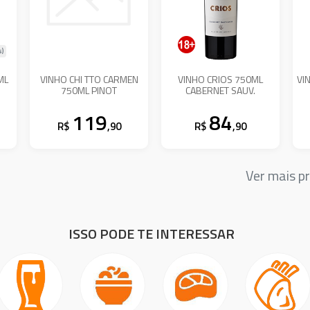
s)
ML
VINHO CHI TTO CARMEN
VINHO CRIOS 750ML
VI
750ML PINOT
CABERNET SAUV.
119
84
R$
,90
R$
,90
Ver mais 
ISSO PODE TE INTERESSAR