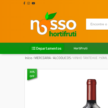
Departamentos
HortiFruti
Início
/
MERCEARIA
/
ALCOOLICOS
/
VINHO TANTEHUE 750ML
30
%
OFF