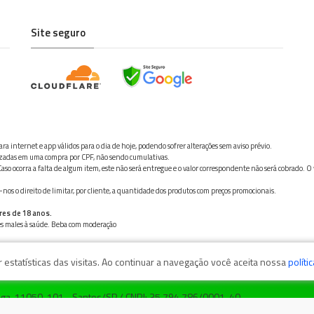
Site seguro
ra internet e app válidos para o dia de hoje, podendo sofrer alterações sem aviso prévio.
ilizadas em uma compra por CPF, não sendo cumulativas.
aso ocorra a falta de algum item, este não será entregue e o valor correspondente não será cobrado. O
os o direito de limitar, por cliente, a quantidade dos produtos com preços promocionais.
res de 18 anos.
ves males à saúde. Beba com moderação
estatísticas das visitas. Ao continuar a navegação você aceita nossa
políti
zaga, 11050-101 - Santos/SP / CNPJ: 35.794.786/0001-40