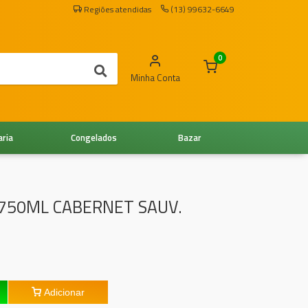
Regiões atendidas
(13) 99632-6649
0
Minha Conta
aria
Congelados
Bazar
750ML CABERNET SAUV.
Adicionar