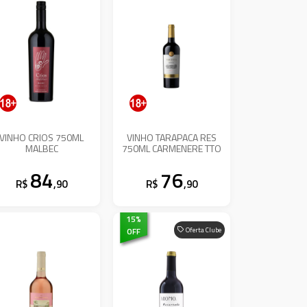
VINHO CRIOS 750ML
VINHO TARAPACA RES
MALBEC
750ML CARMENERE TTO
84
76
R$
,90
R$
,90
15
%
OFF
Oferta Clube