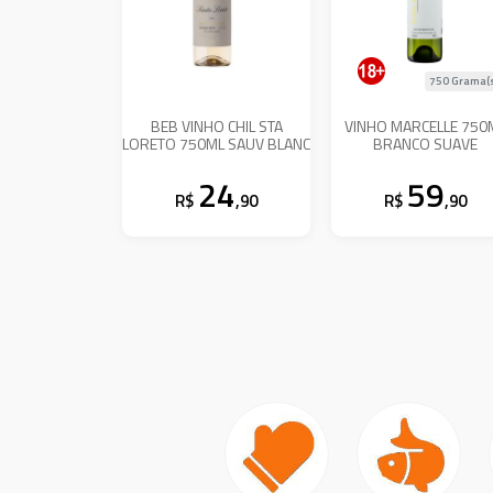
750 Grama(
BEB VINHO CHIL STA
VINHO MARCELLE 750
LORETO 750ML SAUV BLANC
BRANCO SUAVE
24
59
R$
,90
R$
,90