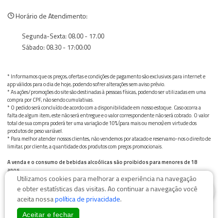
Horário de Atendimento:
Segunda-Sexta: 08.00 - 17.00
Sábado: 08.30 - 17:00:00
* Informamos que os preços, ofertas e condições de pagamento são exclusivos para internet e
app válidos para o dia de hoje, podendo sofrer alterações sem aviso prévio.
* As ações/promoções do site são destinadas à pessoas físicas, podendo ser utilizadas em uma
compra por CPF, não sendo cumulativas.
* O pedido será concluído de acordo com a disponibilidade em nosso estoque. Caso ocorra a
falta de algum item, este não será entregue e o valor correspondente não será cobrado. O valor
total de sua compra poderá ter uma variação de 10% (para mais ou menos) em virtude dos
produtos de peso variável.
* Para melhor atender nossos clientes, não vendemos por atacado e reservamo-nos o direito de
limitar, por cliente, a quantidade dos produtos com preços promocionais.
A venda e o consumo de bebidas alcoólicas são proibidos para menores de 18
anos.
Utilizamos cookies para melhorar a experiência na navegação
Bebida alcoólica pode causar dependência química e, em excesso, provoca graves males à saúde.
0
Beba com moderação
e obter estatísticas das visitas. Ao continuar a navegação você
aceita nossa
política de privacidade
.
Aceitar e fechar