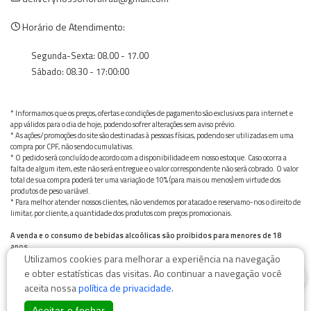
Horário de Atendimento:
Segunda-Sexta: 08.00 - 17.00
Sábado: 08.30 - 17:00:00
* Informamos que os preços, ofertas e condições de pagamento são exclusivos para internet e
app válidos para o dia de hoje, podendo sofrer alterações sem aviso prévio.
* As ações/promoções do site são destinadas à pessoas físicas, podendo ser utilizadas em uma
compra por CPF, não sendo cumulativas.
* O pedido será concluído de acordo com a disponibilidade em nosso estoque. Caso ocorra a
falta de algum item, este não será entregue e o valor correspondente não será cobrado. O valor
total de sua compra poderá ter uma variação de 10% (para mais ou menos) em virtude dos
produtos de peso variável.
* Para melhor atender nossos clientes, não vendemos por atacado e reservamo-nos o direito de
limitar, por cliente, a quantidade dos produtos com preços promocionais.
A venda e o consumo de bebidas alcoólicas são proibidos para menores de 18
anos.
Utilizamos cookies para melhorar a experiência na navegação
Bebida alcoólica pode causar dependência química e, em excesso, provoca graves males à saúde.
0
Beba com moderação
e obter estatísticas das visitas. Ao continuar a navegação você
aceita nossa
política de privacidade
.
Aceitar e fechar